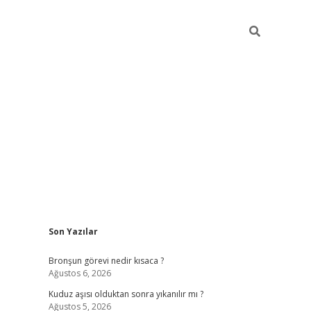
Sidebar
Son Yazılar
https://hiltonbet-giris.com/
betexper i
Bronşun görevi nedir kısaca ?
Ağustos 6, 2026
Kuduz aşısı olduktan sonra yıkanılır mı ?
Ağustos 5, 2026