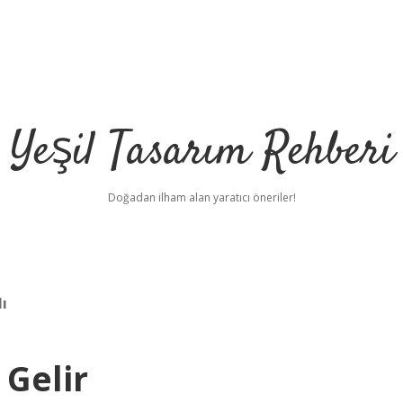
Yeşil Tasarım Rehberi
Doğadan ilham alan yaratıcı öneriler!
ı
 Gelir