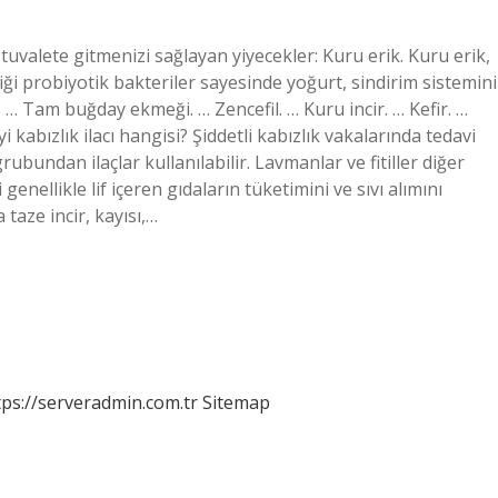
uvalete gitmenizi sağlayan yiyecekler: Kuru erik. Kuru erik,
diği probiyotik bakteriler sayesinde yoğurt, sindirim sistemini
. … Tam buğday ekmeği. … Zencefil. … Kuru incir. … Kefir. …
 kabızlık ilacı hangisi? Şiddetli kabızlık vakalarında tedavi
bundan ilaçlar kullanılabilir. Lavmanlar ve fitiller diğer
genellikle lif içeren gıdaların tüketimini ve sıvı alımını
 taze incir, kayısı,…
tps://serveradmin.com.tr
Sitemap