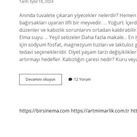
Tarih: Eylül 18, 2024
Anında tuvalete çıkaran yiyecekler nelerdir? Hemen t
bağırsakları uyaran lifli bir meyvedir. … Yoğurt. İçer
düzenler ve kabızlık sorunlarını ortadan kaldırabilir
Elma suyu. … Yeşil sebzeler.Daha fazla makale… En iyi
için sodyum fosfat, magnezyum tuzları ve laktuloz gru
tedavi seçenekleridir. Diyet yaşam tarzı değişiklikleri 
artırmayı hedefler. Kabızlığın çaresi nedir? Kuru veya
Evde
Devamını okuyun
12 Yorum
Kabızlığa
Ne
Iyi
Gelir
https://birsinema.com
https://artmimarlik.com.tr
ht