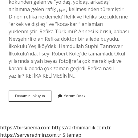
kökünden gelen ve “yoldaş, yoldaş, arkadaş”
anlamına gelen rafīḳ رفيق kelimesinden türemiştir.
Dinen refika ne demek? Refik ve Refika sözcüklerine
“erkek ve dişi eş” ve “koca-karı” anlamları
yüklenmiştir. Refika Türk mü? Annesi Kıbrıslı, babası
Nevşehirli olan Refika; doktor bir ailede büyüdü.
İlkokulu Yeşilköy’deki Hamdullah Suphi Tanrıöver
İlkokulu’nda, liseyi Robert Kolej’de tamamladı. Okul
yıllarında siyah beyaz fotoğrafa çok meraklıydı ve
karanlık odada çok zaman geçirdi. Refika nasıl
yazılır? REFİKA KELİMESİNİN…
Refika
Devamını okuyun
Yorum Bırak
I
Ne
Demek
https://birsinema.com
https://artmimarlik.com.tr
https://serveradmin.com.tr
Sitemap