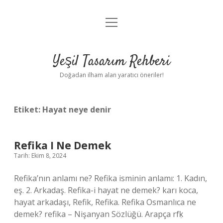
menüyü
Anasayfa
aç
Gizlilik Politikası
Yeşil Tasarım Rehberi
Yasal Uyarı
Doğadan ilham alan yaratıcı öneriler!
Hakkımızda
Etiket:
Hayat neye denir
Refika I Ne Demek
Tarih: Ekim 8, 2024
Refika’nın anlamı ne? Refika isminin anlamı: 1. Kadın,
eş. 2. Arkadaş. Refika-i hayat ne demek? karı koca,
hayat arkadaşı, Refik, Refika. Refika Osmanlıca ne
demek? refika – Nişanyan Sözlüğü. Arapça rfḳ