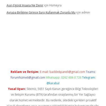
Aşırı Egoist Insana Ne Denir
için
Hümeyra
Avrupa Birliğine Girince Euro Kullanmak Zorunlu Mu
için
admin
exper indir
elexbetgiris.org
Reklam ve İletişim:
E-mail:
backlinkpaneli@gmail.com
Teams:
forumhizmeti@gmail.com
Whatsapp: 0262 606 0 726
Telegram:
@karabul
Yasal Uyarı:
Sitemiz, 5651 Sayılı Kanun gereğince Bilgi Teknolojileri
ve İletişim Kurumu (BTK) tarafından onaylanmış bir Yer Sağlayıcı
olarak hizmet vermektedir. Bu nedenle, sitedeki içerikleri proaktif
olarak denetleme veya araştırma yükümlülüğümüz bulunmamaktadır.