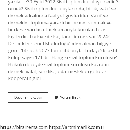
yazılar…•30 Eylül 2022 Sivil toplum kuruluşu nedir 3
örnek? Sivil toplum kuruluşları oda, birlik, vakıf ve
dernek adı altında faaliyet gösterirler. Vakıf ve
dernekler topluma yararlı bir hizmet sunmak ve
herkese yardım etmek amacıyla kurulan tüzel
kişilerdir. Türkiye’de kaç tane dernek var 2024?
Dernekler Genel Müdürlüğü’nden alınan bilgiye
göre, 14 Ocak 2022 tarihi itibarıyla Türkiye’de aktif
kulüp sayısı 121’dir. Hangisi sivil toplum kuruluşu?
Hukuki düzeyde sivil toplum kuruluşu kavramı
dernek, vakıf, sendika, oda, meslek örgütü ve
kooperatif gibi…
Kaç
Devamını okuyun
Yorum Bırak
Tane
Sivil
Toplum
Kuruluşu
Vardır
https://birsinema.com
https://artmimarlik.com.tr