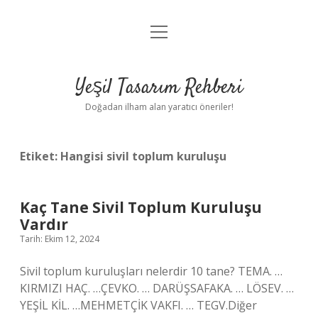
menüyü
Anasayfa
aç
Gizlilik Politikası
Yeşil Tasarım Rehberi
Yasal Uyarı
Doğadan ilham alan yaratıcı öneriler!
Hakkımızda
Etiket:
Hangisi sivil toplum kuruluşu
Kaç Tane Sivil Toplum Kuruluşu
Vardır
Tarih: Ekim 12, 2024
Sivil toplum kuruluşları nelerdir 10 tane? TEMA. …
KIRMIZI HAÇ. …ÇEVKO. … DARÜŞSAFAKA. … LÖSEV. …
YEŞİL KİL. …MEHMETÇİK VAKFI. … TEGV.Diğer