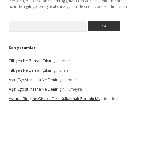
içerikleri,
backlinkpanelicomtr@gmail.com
adresine bildirmeniz
halinde, ilgili içerikler yasal süre içerisinde sitemizden kaldırılacaktır.
Arama
Son yorumlar
Tilkişen Ne Zaman Çıkar
için
admin
Tilkişen Ne Zaman Çıkar
için
Emre
Aşırı Egoist Insana Ne Denir
için
admin
Aşırı Egoist Insana Ne Denir
için
Hümeyra
Avrupa Birliğine Girince Euro Kullanmak Zorunlu Mu
için
admin