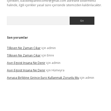
içerikleri,
backlinkpanelicomtr@gmail.com
adresine bildirmeniz
halinde, ilgili içerikler yasal süre içerisinde sitemizden kaldırılacaktır.
Arama
Son yorumlar
Tilkişen Ne Zaman Çıkar
için
admin
Tilkişen Ne Zaman Çıkar
için
Emre
Aşırı Egoist Insana Ne Denir
için
admin
Aşırı Egoist Insana Ne Denir
için
Hümeyra
Avrupa Birliğine Girince Euro Kullanmak Zorunlu Mu
için
admin