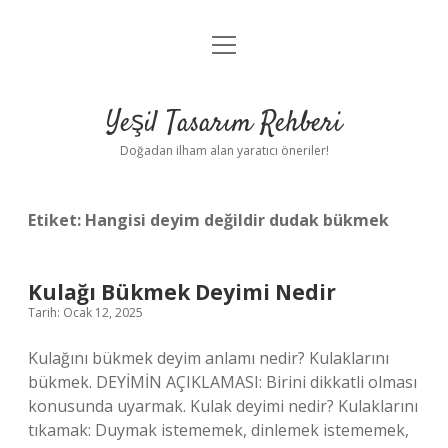
menüyü
Anasayfa
aç
Gizlilik Politikası
Yeşil Tasarım Rehberi
Yasal Uyarı
Doğadan ilham alan yaratıcı öneriler!
Hakkımızda
Etiket:
Hangisi deyim değildir dudak bükmek
Kulağı Bükmek Deyimi Nedir
Tarih: Ocak 12, 2025
Kulağını bükmek deyim anlamı nedir? Kulaklarını
bükmek. DEYİMİN AÇIKLAMASI: Birini dikkatli olması
konusunda uyarmak. Kulak deyimi nedir? Kulaklarını
tıkamak: Duymak istememek, dinlemek istememek,