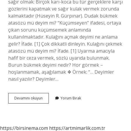
sağır olmak: Birçok karı-koca bu tür gerçeklere karşı
gözlerini kapatmak ve sağır kulak vermek zorunda
kalmaktadır (Hüseyin R. Gürpınar). Dudak bükmek
atasözü mü deyim mi? “Küçümseyen” ifadesi, ortaya
çıkan sorunu küçümsemek anlamında
kullanılmaktadır. Kulağını açmak deyimi ne anlama
gelir? İfade. [1] Çok dikkatli dinleyin. Kulağını çekmek
atasözü mü deyim mi? İfade. [1] Uyarma amacıyla
hafif bir ceza vermek, sözlü uyarıda bulunmak.
Burun bükmek deyimi nedir? Hor görmek –
hoşlanmamak, aşağılamak ❖ Örnek: “… Deyimler
nasıl yazılır? Deyimler…
Kulağı
Devamını okuyun
Yorum Bırak
Bükmek
Deyimi
Nedir
https://birsinema.com
https://artmimarlik.com.tr