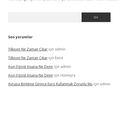
Arama
Son yorumlar
Tilkişen Ne Zaman Çıkar
için
admin
Tilkişen Ne Zaman Çıkar
için
Emre
Aşırı Egoist Insana Ne Denir
için
admin
Aşırı Egoist Insana Ne Denir
için
Hümeyra
Avrupa Birliğine Girince Euro Kullanmak Zorunlu Mu
için
admin
texper indir
elexbetgiris.org