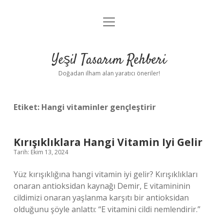
menüyü
Anasayfa
aç
Gizlilik Politikası
Yeşil Tasarım Rehberi
Yasal Uyarı
Doğadan ilham alan yaratıcı öneriler!
Hakkımızda
Etiket:
Hangi vitaminler gençleştirir
Kırışıklıklara Hangi Vitamin Iyi Gelir
Tarih: Ekim 13, 2024
Yüz kırışıklığına hangi vitamin iyi gelir? Kırışıklıkları
onaran antioksidan kaynağı Demir, E vitamininin
cildimizi onaran yaşlanma karşıtı bir antioksidan
olduğunu şöyle anlattı: “E vitamini cildi nemlendirir.”