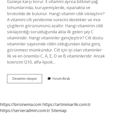
Güneşe karşı korur. E vitamini ayrıca bitkisel yağ
tohumlarında, kuruyemişlerde, ıspanakta ve
brokolide de bulunur. Hangi vitamin cildi sıkılaştırır?
A vitamini cilt yenilenme sürecini destekler ve ince
çizgilerin görünümünü azaltır. Hangi vitaminin cildi
sıkılaştırdığı sorulduğunda akla ilk gelen şey C
vitaminidir. Hangi vitaminler gençleştirir? Cilt dostu
vitaminler sayesinde cildin olduğundan daha genç
görünmesi mümkündür. Cilt için iyi olan vitaminler:
İlk ve en önemlisi C, A, E, D ve B vitaminleridir. Ancak
koenzim Q10, alfa-lipoik…
Kırışıklıklara
Devamını okuyun
Yorum Bırak
Hangi
Vitamin
Iyi
Gelir
https://birsinema.com
https://artmimarlik.com.tr
https://serveradmin.com.tr
Sitemap