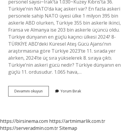
personel sayısı~Irak’ta 1.030~Kuzey Kıbrıs’ta 36.
Türkiye’nin NATO’da kaç askeri var? En fazla askeri
personele sahip NATO üyesi ülke 1 milyon 395 bin
askerle ABD olurken, Türkiye 355 bin askerle ikinci,
Fransa ve Almanya ise 203 bin askerle üçüncü oldu.
Türkiye dünyanın en güçlü kaçıncı ülkesi 2024? 8-
TÜRKİYE ABD’deki Küresel Ateş Gücü Ajansı’nın
araştırmasına göre Türkiye 2023’te 11. sırada yer
alırken, 2024’te üç sıra yükselerek 8. sıraya çıktı.
Türkiye’nin askeri gücü nedir? Türkiye dünyanın en
güçlü 11. ordusudur. 1.065 hava,…
Türkiye
Devamını okuyun
Yorum Bırak
Kaç
Bin
Askeri
Var
https://birsinema.com
https://artmimarlik.com.tr
https://serveradmin.com.tr
Sitemap