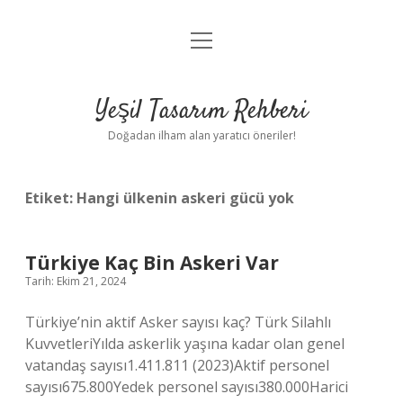
menüyü
Anasayfa
aç
Gizlilik Politikası
Yeşil Tasarım Rehberi
Yasal Uyarı
Doğadan ilham alan yaratıcı öneriler!
Hakkımızda
Etiket:
Hangi ülkenin askeri gücü yok
Türkiye Kaç Bin Askeri Var
Tarih: Ekim 21, 2024
Türkiye’nin aktif Asker sayısı kaç? Türk Silahlı
KuvvetleriYılda askerlik yaşına kadar olan genel
vatandaş sayısı1.411.811 (2023)Aktif personel
sayısı675.800Yedek personel sayısı380.000Harici