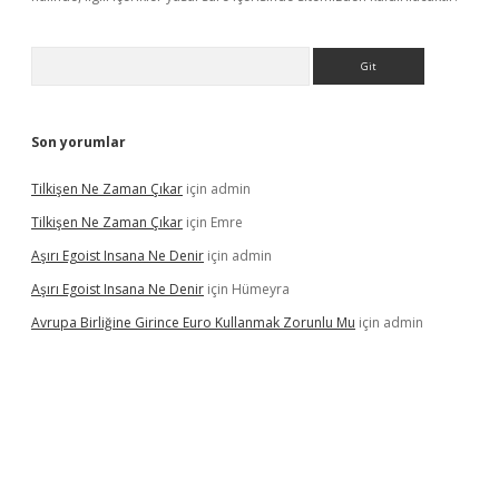
Arama
Son yorumlar
Tilkişen Ne Zaman Çıkar
için
admin
Tilkişen Ne Zaman Çıkar
için
Emre
Aşırı Egoist Insana Ne Denir
için
admin
Aşırı Egoist Insana Ne Denir
için
Hümeyra
Avrupa Birliğine Girince Euro Kullanmak Zorunlu Mu
için
admin
texper indir
elexbetgiris.org