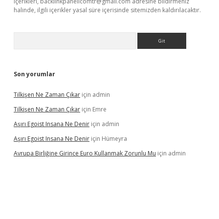
içerikleri,
backlinkpanelicomtr@gmail.com
adresine bildirmeniz
halinde, ilgili içerikler yasal süre içerisinde sitemizden kaldırılacaktır.
Arama
Son yorumlar
Tilkişen Ne Zaman Çıkar
için
admin
Tilkişen Ne Zaman Çıkar
için
Emre
Aşırı Egoist Insana Ne Denir
için
admin
Aşırı Egoist Insana Ne Denir
için
Hümeyra
Avrupa Birliğine Girince Euro Kullanmak Zorunlu Mu
için
admin