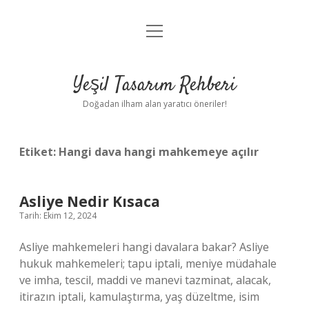
menüyü
Anasayfa
aç
Gizlilik Politikası
Yeşil Tasarım Rehberi
Yasal Uyarı
Doğadan ilham alan yaratıcı öneriler!
Hakkımızda
Etiket:
Hangi dava hangi mahkemeye açılır
Asliye Nedir Kısaca
Tarih: Ekim 12, 2024
Asliye mahkemeleri hangi davalara bakar? Asliye
hukuk mahkemeleri; tapu iptali, meniye müdahale
ve imha, tescil, maddi ve manevi tazminat, alacak,
itirazın iptali, kamulaştırma, yaş düzeltme, isim