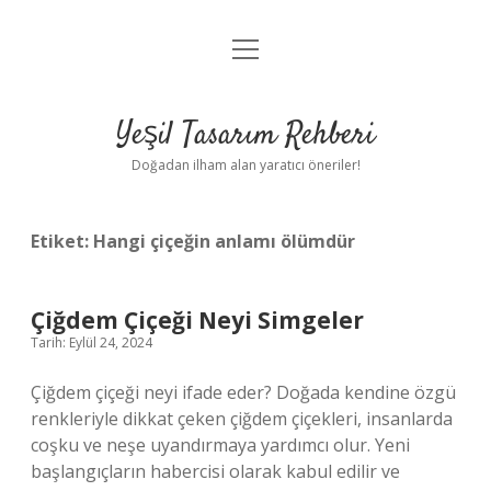
menüyü
Anasayfa
aç
Gizlilik Politikası
Yeşil Tasarım Rehberi
Yasal Uyarı
Doğadan ilham alan yaratıcı öneriler!
Hakkımızda
Etiket:
Hangi çiçeğin anlamı ölümdür
Çiğdem Çiçeği Neyi Simgeler
Tarih: Eylül 24, 2024
Çiğdem çiçeği neyi ifade eder? Doğada kendine özgü
renkleriyle dikkat çeken çiğdem çiçekleri, insanlarda
coşku ve neşe uyandırmaya yardımcı olur. Yeni
başlangıçların habercisi olarak kabul edilir ve