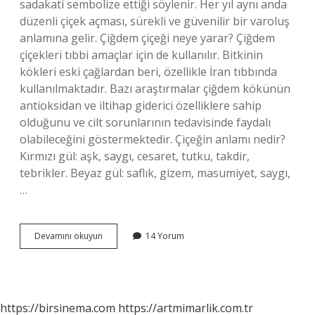
sadakati sembolize ettiği söylenir. Her yıl aynı anda
düzenli çiçek açması, sürekli ve güvenilir bir varoluş
anlamına gelir. Çiğdem çiçeği neye yarar? Çiğdem
çiçekleri tıbbi amaçlar için de kullanılır. Bitkinin
kökleri eski çağlardan beri, özellikle İran tıbbında
kullanılmaktadır. Bazı araştırmalar çiğdem kökünün
antioksidan ve iltihap giderici özelliklere sahip
olduğunu ve cilt sorunlarının tedavisinde faydalı
olabileceğini göstermektedir. Çiçeğin anlamı nedir?
Kırmızı gül: aşk, saygı, cesaret, tutku, takdir,
tebrikler. Beyaz gül: saflık, gizem, masumiyet, saygı,
…
Çiğdem
Devamını okuyun
14 Yorum
Çiçeği
Neyi
Simgeler
https://birsinema.com
https://artmimarlik.com.tr