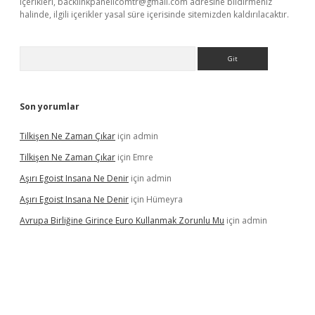
içerikleri,
backlinkpanelicomtr@gmail.com
adresine bildirmeniz
halinde, ilgili içerikler yasal süre içerisinde sitemizden kaldırılacaktır.
Arama
Son yorumlar
Tilkişen Ne Zaman Çıkar
için
admin
Tilkişen Ne Zaman Çıkar
için
Emre
Aşırı Egoist Insana Ne Denir
için
admin
Aşırı Egoist Insana Ne Denir
için
Hümeyra
Avrupa Birliğine Girince Euro Kullanmak Zorunlu Mu
için
admin