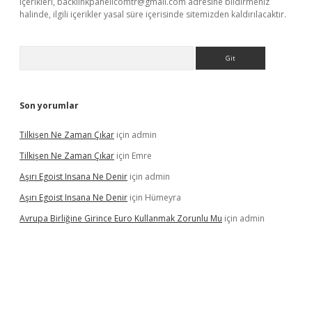
içerikleri,
backlinkpanelicomtr@gmail.com
adresine bildirmeniz
halinde, ilgili içerikler yasal süre içerisinde sitemizden kaldırılacaktır.
Arama
Son yorumlar
Tilkişen Ne Zaman Çıkar
için
admin
Tilkişen Ne Zaman Çıkar
için
Emre
Aşırı Egoist Insana Ne Denir
için
admin
Aşırı Egoist Insana Ne Denir
için
Hümeyra
Avrupa Birliğine Girince Euro Kullanmak Zorunlu Mu
için
admin