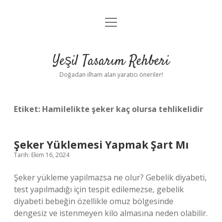
menüyü
Anasayfa
aç
Gizlilik Politikası
Yeşil Tasarım Rehberi
Yasal Uyarı
Doğadan ilham alan yaratıcı öneriler!
Hakkımızda
Etiket:
Hamilelikte şeker kaç olursa tehlikelidir
Şeker Yüklemesi Yapmak Şart Mı
Tarih: Ekim 16, 2024
Şeker yükleme yapilmazsa ne olur? Gebelik diyabeti,
test yapılmadığı için tespit edilemezse, gebelik
diyabeti bebeğin özellikle omuz bölgesinde
dengesiz ve istenmeyen kilo almasına neden olabilir.