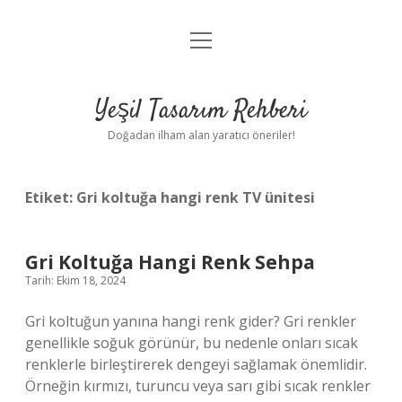
menüyü
Anasayfa
aç
Gizlilik Politikası
Yeşil Tasarım Rehberi
Yasal Uyarı
Doğadan ilham alan yaratıcı öneriler!
Hakkımızda
Etiket:
Gri koltuğa hangi renk TV ünitesi
Gri Koltuğa Hangi Renk Sehpa
Tarih: Ekim 18, 2024
Gri koltuğun yanına hangi renk gider? Gri renkler
genellikle soğuk görünür, bu nedenle onları sıcak
renklerle birleştirerek dengeyi sağlamak önemlidir.
Örneğin kırmızı, turuncu veya sarı gibi sıcak renkler