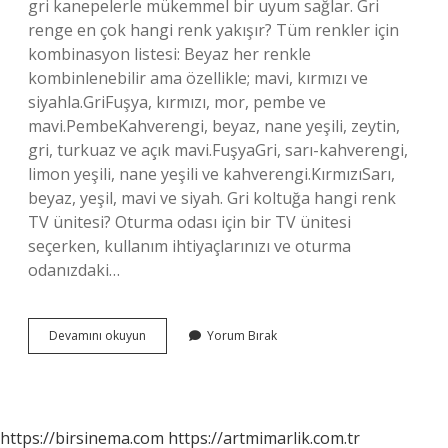
gri kanepelerle mükemmel bir uyum sağlar. Gri
renge en çok hangi renk yakışır? Tüm renkler için
kombinasyon listesi: Beyaz her renkle
kombinlenebilir ama özellikle; mavi, kırmızı ve
siyahla.GriFuşya, kırmızı, mor, pembe ve
mavi.PembeKahverengi, beyaz, nane yeşili, zeytin,
gri, turkuaz ve açık mavi.FuşyaGri, sarı-kahverengi,
limon yeşili, nane yeşili ve kahverengi.KırmızıSarı,
beyaz, yeşil, mavi ve siyah. Gri koltuğa hangi renk
TV ünitesi? Oturma odası için bir TV ünitesi
seçerken, kullanım ihtiyaçlarınızı ve oturma
odanızdaki…
Gri
Devamını okuyun
Yorum Bırak
Koltuğa
Hangi
Renk
Sehpa
https://birsinema.com
https://artmimarlik.com.tr