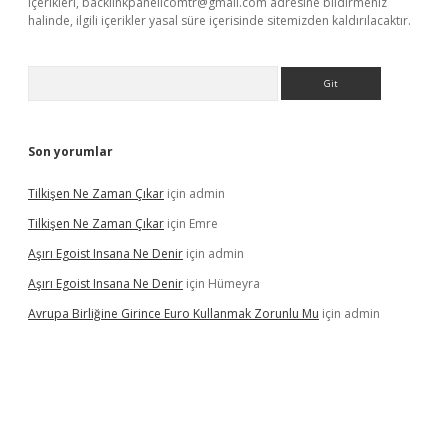
içerikleri,
backlinkpanelicomtr@gmail.com
adresine bildirmeniz
halinde, ilgili içerikler yasal süre içerisinde sitemizden kaldırılacaktır.
Arama
Son yorumlar
Tilkişen Ne Zaman Çıkar
için
admin
Tilkişen Ne Zaman Çıkar
için
Emre
Aşırı Egoist Insana Ne Denir
için
admin
Aşırı Egoist Insana Ne Denir
için
Hümeyra
Avrupa Birliğine Girince Euro Kullanmak Zorunlu Mu
için
admin