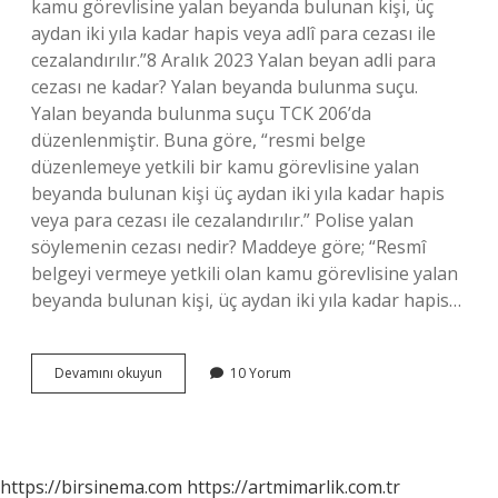
kamu görevlisine yalan beyanda bulunan kişi, üç
aydan iki yıla kadar hapis veya adlî para cezası ile
cezalandırılır.”8 Aralık 2023 Yalan beyan adli para
cezası ne kadar? Yalan beyanda bulunma suçu.
Yalan beyanda bulunma suçu TCK 206’da
düzenlenmiştir. Buna göre, “resmi belge
düzenlemeye yetkili bir kamu görevlisine yalan
beyanda bulunan kişi üç aydan iki yıla kadar hapis
veya para cezası ile cezalandırılır.” Polise yalan
söylemenin cezası nedir? Maddeye göre; “Resmî
belgeyi vermeye yetkili olan kamu görevlisine yalan
beyanda bulunan kişi, üç aydan iki yıla kadar hapis…
Gerçeğe
Devamını okuyun
10 Yorum
Aykırı
Beyanda
Bulunmak
Hangi
Mahkeme
https://birsinema.com
https://artmimarlik.com.tr