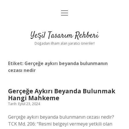
menüyü
Anasayfa
aç
Gizlilik Politikası
Yeşil Tasarım Rehberi
Yasal Uyarı
Doğadan ilham alan yaratıcı öneriler!
Hakkımızda
Etiket:
Gerçeğe aykırı beyanda bulunmanın
cezası nedir
Gerçeğe Aykırı Beyanda Bulunmak
Hangi Mahkeme
Tarih: Eylül 23, 2024
Gerçeğe aykırı beyanda bulunmanın cezası nedir?
TCK Md. 206: “Resmi belgeyi vermeye yetkili olan