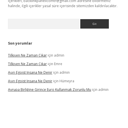
içerikleri,
backlinkpanelicomtr@gmail.com
adresine bildirmeniz
halinde, ilgili içerikler yasal süre içerisinde sitemizden kaldırılacaktır.
Arama
Son yorumlar
Tilkişen Ne Zaman Çıkar
için
admin
Tilkişen Ne Zaman Çıkar
için
Emre
Aşırı Egoist Insana Ne Denir
için
admin
Aşırı Egoist Insana Ne Denir
için
Hümeyra
Avrupa Birliğine Girince Euro Kullanmak Zorunlu Mu
için
admin