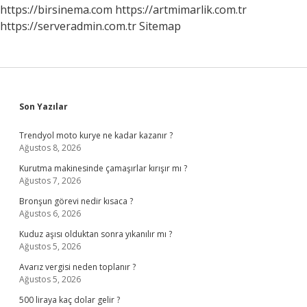
Yapilir
https://birsinema.com
https://artmimarlik.com.tr
https://serveradmin.com.tr
Sitemap
Sidebar
Son Yazılar
Trendyol moto kurye ne kadar kazanır ?
Ağustos 8, 2026
Kurutma makinesinde çamaşırlar kırışır mı ?
Ağustos 7, 2026
Bronşun görevi nedir kısaca ?
Ağustos 6, 2026
Kuduz aşısı olduktan sonra yıkanılır mı ?
Ağustos 5, 2026
Avarız vergisi neden toplanır ?
Ağustos 5, 2026
500 liraya kaç dolar gelir ?