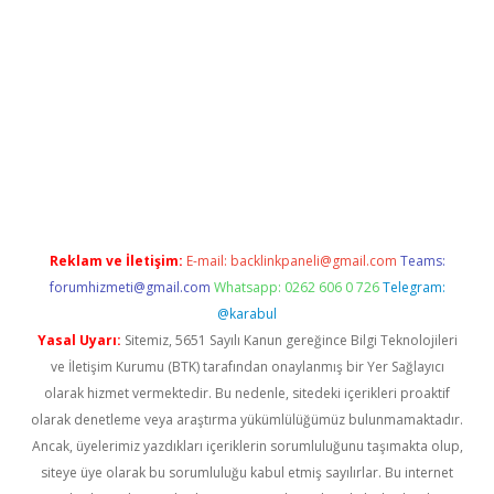
texper indir
elexbetgiris.org
Reklam ve İletişim:
E-mail:
backlinkpaneli@gmail.com
Teams:
forumhizmeti@gmail.com
Whatsapp: 0262 606 0 726
Telegram:
@karabul
Yasal Uyarı:
Sitemiz, 5651 Sayılı Kanun gereğince Bilgi Teknolojileri
ve İletişim Kurumu (BTK) tarafından onaylanmış bir Yer Sağlayıcı
olarak hizmet vermektedir. Bu nedenle, sitedeki içerikleri proaktif
olarak denetleme veya araştırma yükümlülüğümüz bulunmamaktadır.
Ancak, üyelerimiz yazdıkları içeriklerin sorumluluğunu taşımakta olup,
siteye üye olarak bu sorumluluğu kabul etmiş sayılırlar. Bu internet