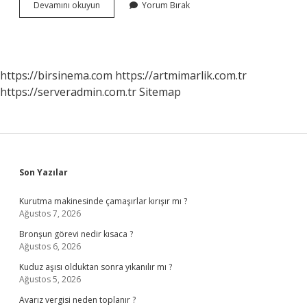
Antalya
Devamını okuyun
Yorum Bırak
Gündoğmuş
Ne
Zaman
Ilçe
Oldu
https://birsinema.com
https://artmimarlik.com.tr
https://serveradmin.com.tr
Sitemap
Sidebar
Son Yazılar
Kurutma makinesinde çamaşırlar kırışır mı ?
Ağustos 7, 2026
Bronşun görevi nedir kısaca ?
Ağustos 6, 2026
Kuduz aşısı olduktan sonra yıkanılır mı ?
Ağustos 5, 2026
Avarız vergisi neden toplanır ?