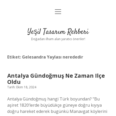
menüyü
Anasayfa
aç
Gizlilik Politikası
Yeşil Tasarım Rehberi
Yasal Uyarı
Doğadan ilham alan yaratıcı öneriler!
Hakkımızda
Etiket:
Gelesandra Yaylası nerededir
Antalya Gündoğmuş Ne Zaman Ilçe
Oldu
Tarih: Ekim 18, 2024
Antalya Gündoğmuş hangi Türk boyundan? “Bu
aşiret 1820’lerde büyüdükçe güneye doğru kıyıya
doğru hareket ederek bugünkü Manavgat köylerini