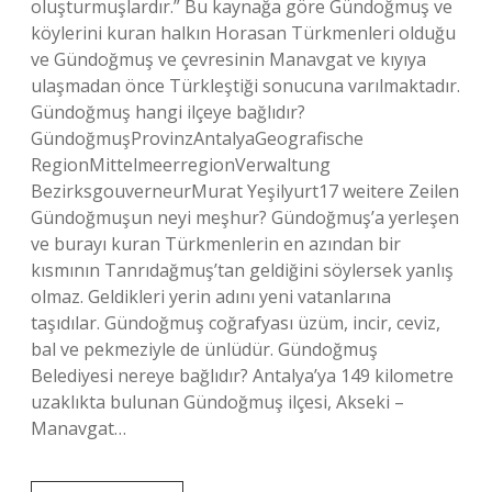
oluşturmuşlardır.” Bu kaynağa göre Gündoğmuş ve
köylerini kuran halkın Horasan Türkmenleri olduğu
ve Gündoğmuş ve çevresinin Manavgat ve kıyıya
ulaşmadan önce Türkleştiği sonucuna varılmaktadır.
Gündoğmuş hangi ilçeye bağlıdır?
GündoğmuşProvinzAntalyaGeografische
RegionMittelmeerregionVerwaltung
BezirksgouverneurMurat Yeşilyurt17 weitere Zeilen
Gündoğmuşun neyi meşhur? Gündoğmuş’a yerleşen
ve burayı kuran Türkmenlerin en azından bir
kısmının Tanrıdağmuş’tan geldiğini söylersek yanlış
olmaz. Geldikleri yerin adını yeni vatanlarına
taşıdılar. Gündoğmuş coğrafyası üzüm, incir, ceviz,
bal ve pekmeziyle de ünlüdür. Gündoğmuş
Belediyesi nereye bağlıdır? Antalya’ya 149 kilometre
uzaklıkta bulunan Gündoğmuş ilçesi, Akseki –
Manavgat…