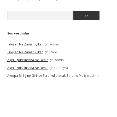
Arama
Son yorumlar
Tilkişen Ne Zaman Çıkar
için
admin
Tilkişen Ne Zaman Çıkar
için
Emre
Aşırı Egoist Insana Ne Denir
için
admin
Aşırı Egoist Insana Ne Denir
için
Hümeyra
Avrupa Birliğine Girince Euro Kullanmak Zorunlu Mu
için
admin
texper indir
elexbetgiris.org