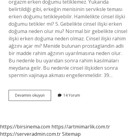
orgazm erken doğumu tetiklemez. Yukarıda
belirtildiği gibi, erkeğin menisinin serviksle teması
erken doğumu tetikleyebilir. Hamilelikte cinsel ilişki
doğumu tetikler mi? 5. Gebelikte cinsel ilişki erken
doğuma neden olur mu? Normal bir gebelikte cinsel
ilişki erken doğuma neden olmaz. Cinsel ilişki rahim
ağzını açar mı? Menide bulunan prostaglandin adlı
bir madde rahim ağzının uyarılmasına neden olur.
Bu nedenle bu uyarıdan sonra rahim kasılmaları
meydana gelir. Bu nedenle cinsel ilişkiden sonra
spermin vajinaya akması engellenmelidir. 39…
Cinsel
Devamını okuyun
14 Yorum
Ilişki
Doğumu
Başlatır
Mı
https://birsinema.com
https://artmimarlik.com.tr
https://serveradmin.com.tr
Sitemap