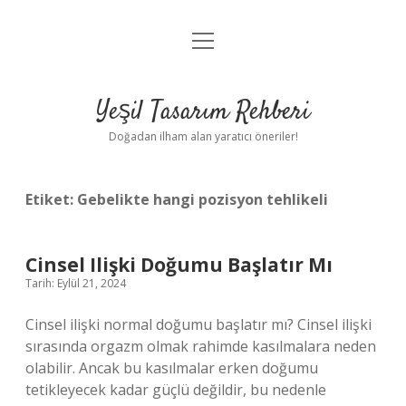
menüyü
Anasayfa
aç
Gizlilik Politikası
Yeşil Tasarım Rehberi
Yasal Uyarı
Doğadan ilham alan yaratıcı öneriler!
Hakkımızda
Etiket:
Gebelikte hangi pozisyon tehlikeli
Cinsel Ilişki Doğumu Başlatır Mı
Tarih: Eylül 21, 2024
Cinsel ilişki normal doğumu başlatır mı? Cinsel ilişki
sırasında orgazm olmak rahimde kasılmalara neden
olabilir. Ancak bu kasılmalar erken doğumu
tetikleyecek kadar güçlü değildir, bu nedenle