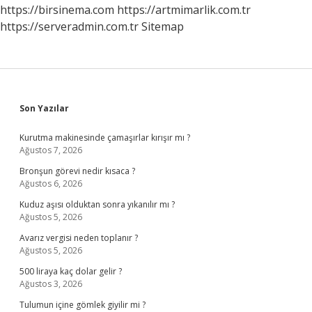
Başlar
https://birsinema.com
https://artmimarlik.com.tr
https://serveradmin.com.tr
Sitemap
Sidebar
Son Yazılar
Kurutma makinesinde çamaşırlar kırışır mı ?
Ağustos 7, 2026
Bronşun görevi nedir kısaca ?
Ağustos 6, 2026
Kuduz aşısı olduktan sonra yıkanılır mı ?
Ağustos 5, 2026
Avarız vergisi neden toplanır ?
Ağustos 5, 2026
500 liraya kaç dolar gelir ?
Ağustos 3, 2026
Tulumun içine gömlek giyilir mi ?