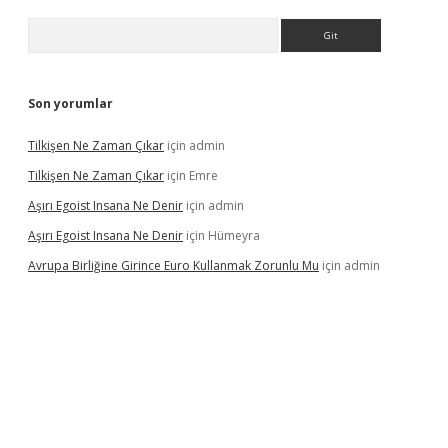
Arama
Son yorumlar
Tilkişen Ne Zaman Çıkar
için
admin
Tilkişen Ne Zaman Çıkar
için
Emre
Aşırı Egoist Insana Ne Denir
için
admin
Aşırı Egoist Insana Ne Denir
için
Hümeyra
Avrupa Birliğine Girince Euro Kullanmak Zorunlu Mu
için
admin
etexper indir
elexbetgiris.org