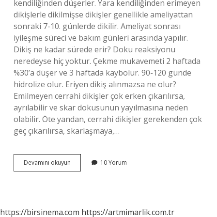
kendiliğinden düşerler. Yara kendiliğinden erimeyen
dikişlerle dikilmişse dikişler genellikle ameliyattan
sonraki 7-10. günlerde dikilir. Ameliyat sonrası
iyileşme süreci ve bakım günleri arasında yapılır.
Dikiş ne kadar sürede erir? Doku reaksiyonu
neredeyse hiç yoktur. Çekme mukavemeti 2 haftada
%30’a düşer ve 3 haftada kaybolur. 90-120 günde
hidrolize olur. Eriyen dikiş alınmazsa ne olur?
Emilmeyen cerrahi dikişler çok erken çıkarılırsa,
ayrılabilir ve skar dokusunun yayılmasına neden
olabilir. Öte yandan, cerrahi dikişler gerekenden çok
geç çıkarılırsa, skarlaşmaya,…
Eriyen
Devamını okuyun
10 Yorum
Dikiş
Kaç
Günde
Erir
https://birsinema.com
https://artmimarlik.com.tr