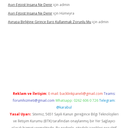
Aşırı Egoist Insana Ne Denir
için
admin
Aşırı Egoist Insana Ne Denir
için
Hümeyra
Avrupa Birliğine Girince Euro Kullanmak Zorunlu Mu
için
admin
xper indir
elexbetgiris.org
Reklam ve İletişim:
E-mail:
backlinkpaneli@gmail.com
Teams:
forumhizmeti@gmail.com
Whatsapp: 0262 606 0 726
Telegram:
@karabul
Yasal Uyarı:
Sitemiz, 5651 Sayılı Kanun gereğince Bilgi Teknolojileri
ve İletişim Kurumu (BTK) tarafından onaylanmış bir Yer Sağlayıcı
olarak hizmet vermektedir. Bu nedenle, sitedeki içerikleri proaktif