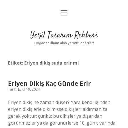
menüyü
Anasayfa
aç
Gizlilik Politikası
Yeşil Tasarım Rehberi
Yasal Uyarı
Doğadan ilham alan yaratıcı öneriler!
Hakkımızda
Etiket:
Eriyen dikiş suda erir mi
Eriyen Dikiş Kaç Günde Erir
Tarih: Eylül 19, 2024
Eriyen dikiş ne zaman düşer? Yara kendiliğinden
eriyen dikişlerle dikilmişse dikişleri aldırmanıza
gerek yoktur; çünkü; bu dikişler ya dışarıdan
görünmezler ya da görünürlerse 10. gün civarında