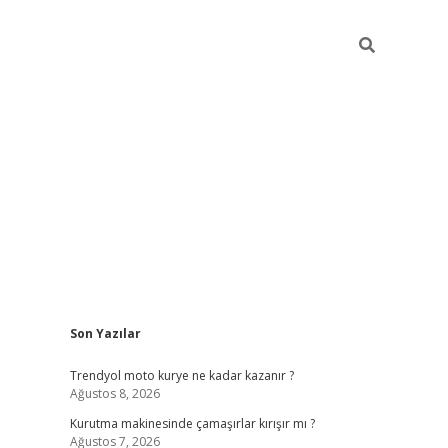
Sidebar
Son Yazılar
https://hiltonbet-giris.com/
betexper ind
Trendyol moto kurye ne kadar kazanır ?
Ağustos 8, 2026
Kurutma makinesinde çamaşırlar kırışır mı ?
Ağustos 7, 2026