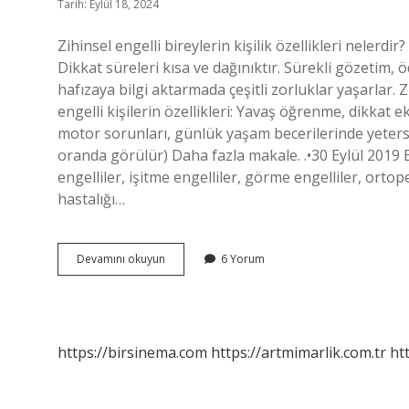
Tarih: Eylül 18, 2024
Zihinsel engelli bireylerin kişilik özellikleri nelerdi
Dikkat süreleri kısa ve dağınıktır. Sürekli gözetim, ö
hafızaya bilgi aktarmada çeşitli zorluklar yaşarlar. Zi
engelli kişilerin özellikleri: Yavaş öğrenme, dikka
motor sorunları, günlük yaşam becerilerinde yetersizl
oranda görülür) Daha fazla makale. .•30 Eylül 2019 Enge
engelliler, işitme engelliler, görme engelliler, ortop
hastalığı…
Engelli
Devamını okuyun
6 Yorum
Bireylerin
Özellikleri
Nelerdir
https://birsinema.com
https://artmimarlik.com.tr
ht