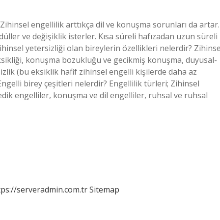
r? Zihinsel engellilik arttıkça dil ve konuşma sorunları da artar.
düller ve değişiklik isterler. Kısa süreli hafızadan uzun süreli
hinsel yetersizliği olan bireylerin özellikleri nelerdir? Zihinse
t eksikliği, konuşma bozukluğu ve gecikmiş konuşma, duyusal-
ik (bu eksiklik hafif zihinsel engelli kişilerde daha az
lli birey çeşitleri nelerdir? Engellilik türleri; Zihinsel
edik engelliler, konuşma ve dil engelliler, ruhsal ve ruhsal
tps://serveradmin.com.tr
Sitemap