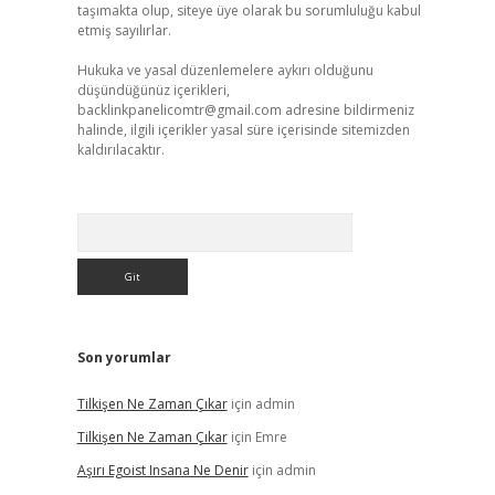
taşımakta olup, siteye üye olarak bu sorumluluğu kabul
etmiş sayılırlar.
Hukuka ve yasal düzenlemelere aykırı olduğunu
düşündüğünüz içerikleri,
backlinkpanelicomtr@gmail.com
adresine bildirmeniz
halinde, ilgili içerikler yasal süre içerisinde sitemizden
kaldırılacaktır.
Arama
Son yorumlar
Tilkişen Ne Zaman Çıkar
için
admin
Tilkişen Ne Zaman Çıkar
için
Emre
Aşırı Egoist Insana Ne Denir
için
admin