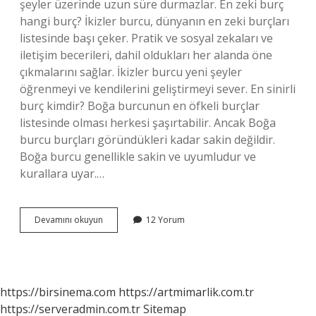
şeyler üzerinde uzun süre durmazlar. En zeki burç
hangi burç? İkizler burcu, dünyanın en zeki burçları
listesinde başı çeker. Pratik ve sosyal zekaları ve
iletişim becerileri, dahil oldukları her alanda öne
çıkmalarını sağlar. İkizler burcu yeni şeyler
öğrenmeyi ve kendilerini geliştirmeyi sever. En sinirli
burç kimdir? Boğa burcunun en öfkeli burçlar
listesinde olması herkesi şaşırtabilir. Ancak Boğa
burcu burçları göründükleri kadar sakin değildir.
Boğa burcu genellikle sakin ve uyumludur ve
kurallara uyar.…
Dünyanın
Devamını okuyun
12 Yorum
En
Mutlu
Burcu
Nedir
https://birsinema.com
https://artmimarlik.com.tr
https://serveradmin.com.tr
Sitemap