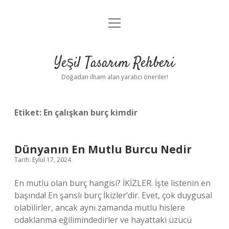
menüyü
Anasayfa
aç
Gizlilik Politikası
Yeşil Tasarım Rehberi
Yasal Uyarı
Doğadan ilham alan yaratıcı öneriler!
Hakkımızda
Etiket:
En çalışkan burç kimdir
Dünyanın En Mutlu Burcu Nedir
Tarih: Eylül 17, 2024
En mutlu olan burç hangisi? İKİZLER. İşte listenin en
başında! En şanslı burç İkizler’dir. Evet, çok duygusal
olabilirler, ancak aynı zamanda mutlu hislere
odaklanma eğilimindedirler ve hayattaki üzücü