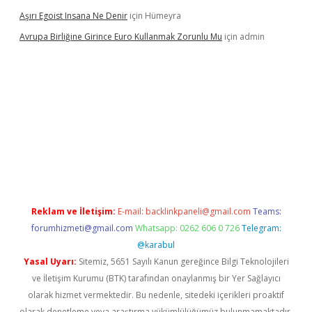
Aşırı Egoist Insana Ne Denir
için
Hümeyra
Avrupa Birliğine Girince Euro Kullanmak Zorunlu Mu
için
admin
exper indir
elexbetgiris.org
Reklam ve İletişim:
E-mail:
backlinkpaneli@gmail.com
Teams:
forumhizmeti@gmail.com
Whatsapp: 0262 606 0 726
Telegram:
@karabul
Yasal Uyarı:
Sitemiz, 5651 Sayılı Kanun gereğince Bilgi Teknolojileri
ve İletişim Kurumu (BTK) tarafından onaylanmış bir Yer Sağlayıcı
olarak hizmet vermektedir. Bu nedenle, sitedeki içerikleri proaktif
olarak denetleme veya araştırma yükümlülüğümüz bulunmamaktadır.