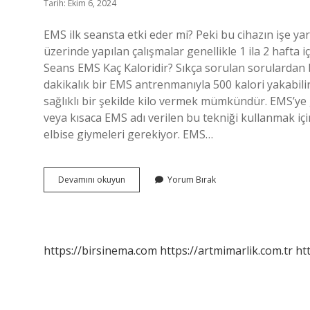
Tarih: Ekim 6, 2024
EMS ilk seansta etki eder mi? Peki bu cihazın işe y
üzerinde yapılan çalışmalar genellikle 1 ila 2 hafta i
Seans EMS Kaç Kaloridir? Sıkça sorulan sorulardan bi
dakikalık bir EMS antrenmanıyla 500 kalori yakabilir
sağlıklı bir şekilde kilo vermek mümkündür. EMS’ye 
veya kısaca EMS adı verilen bu tekniği kullanmak için
elbise giymeleri gerekiyor. EMS…
Ems
Devamını okuyun
Yorum Bırak
Acı
Verir
Mi
https://birsinema.com
https://artmimarlik.com.tr
ht