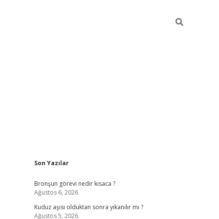
Sidebar
Son Yazılar
https://hiltonbet-giris.com/
betexper in
Bronşun görevi nedir kısaca ?
Ağustos 6, 2026
Kuduz aşısı olduktan sonra yıkanılır mı ?
Ağustos 5, 2026