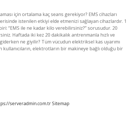
araması için ortalama kaç seans gerekiyor? EMS cihazları
çerisinde istenilen etkiyi elde etmenizi sağlayan cihazlardır. 1
ri: “EMS ile ne kadar kilo verebilirsiniz?” sorusudur. 20
siniz. Haftada iki kez 20 dakikalık antrenmanla hızlı ve
giderken ne giyilir? Tüm vücudun elektriksel kas uyarımı
 kullanıcıların, elektrotların bir makineye bağlı olduğu bir
tps://serveradmin.com.tr
Sitemap