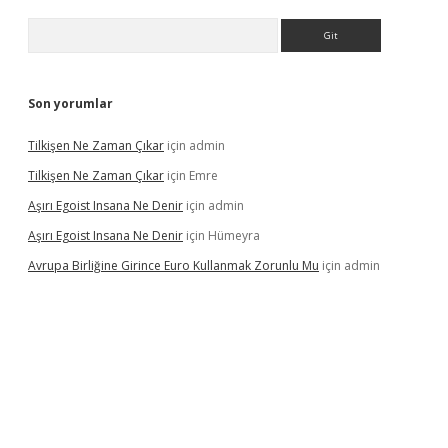
Arama
Son yorumlar
Tilkişen Ne Zaman Çıkar
için
admin
Tilkişen Ne Zaman Çıkar
için
Emre
Aşırı Egoist Insana Ne Denir
için
admin
Aşırı Egoist Insana Ne Denir
için
Hümeyra
Avrupa Birliğine Girince Euro Kullanmak Zorunlu Mu
için
admin
etexper indir
elexbetgiris.org