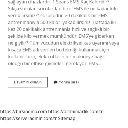
sağlayan cihazlardır. 1 Seans EMS Kaç Kaloridir?
Sıkça sorulan sorulardan biri: “EMS ile ne kadar kilo
verebilirsiniz?” sorusudur. 20 dakikalık bir EMS
antrenmanıyla 500 kalori yakabilirsiniz. Haftada iki
kez 20 dakikalık antrenmanla hızlı ve sağlıklı bir
şekilde kilo vermek mümkündür. EMS’ye giderken
ne giyilir? Tüm vücudun elektriksel kas uyarımı veya
kısaca EMS adı verilen bu tekniği kullanmak için
kullanıcıların, elektrotların bir makineye bağlı
olduğu bir elbise giymeleri gerekiyor. EMS…
Ems
Devamını okuyun
Yorum Bırak
Acı
Verir
Mi
https://birsinema.com
https://artmimarlik.com.tr
https://serveradmin.com.tr
Sitemap