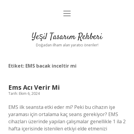
menüyü
Anasayfa
aç
Gizlilik Politikası
Yeşil Tasarım Rehberi
Yasal Uyarı
Doğadan ilham alan yaratıcı öneriler!
Hakkımızda
Etiket:
EMS bacak inceltir mi
Ems Acı Verir Mi
Tarih: Ekim 6, 2024
EMS ilk seansta etki eder mi? Peki bu cihazın işe
yaraması için ortalama kaç seans gerekiyor? EMS
cihazları üzerinde yapılan çalışmalar genellikle 1 ila 2
hafta içerisinde istenilen etkiyi elde etmenizi