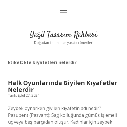
menüyü
Anasayfa
aç
Gizlilik Politikası
Yeşil Tasarım Rehberi
Yasal Uyarı
Doğadan ilham alan yaratıcı öneriler!
Hakkımızda
Etiket:
Efe kıyafetleri nelerdir
Halk Oyunlarında Giyilen Kıyafetler
Nelerdir
Tarih: Eylül 27, 2024
Zeybek oynarken giyilen kıyafetin adı nedir?
Pazubent (Pazvant): Sağ kolluğunda gümüş işlemeli
üç veya beş parçadan oluşur. Kadınlar için zeybek