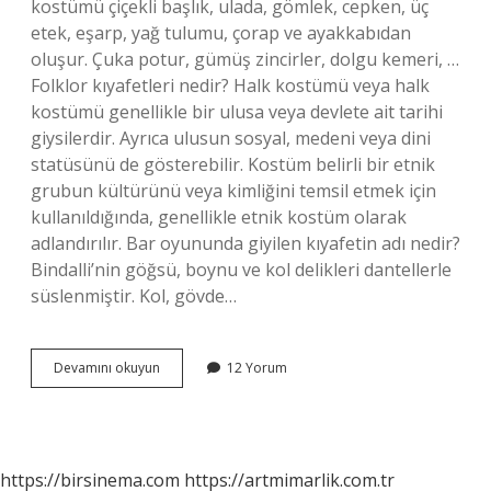
kostümü çiçekli başlık, ulada, gömlek, cepken, üç
etek, eşarp, yağ tulumu, çorap ve ayakkabıdan
oluşur. Çuka potur, gümüş zincirler, dolgu kemeri, …
Folklor kıyafetleri nedir? Halk kostümü veya halk
kostümü genellikle bir ulusa veya devlete ait tarihi
giysilerdir. Ayrıca ulusun sosyal, medeni veya dini
statüsünü de gösterebilir. Kostüm belirli bir etnik
grubun kültürünü veya kimliğini temsil etmek için
kullanıldığında, genellikle etnik kostüm olarak
adlandırılır. Bar oyununda giyilen kıyafetin adı nedir?
Bindalli’nin göğsü, boynu ve kol delikleri dantellerle
süslenmiştir. Kol, gövde…
Halk
Devamını okuyun
12 Yorum
Oyunlarında
Giyilen
Kıyafetler
Nelerdir
https://birsinema.com
https://artmimarlik.com.tr