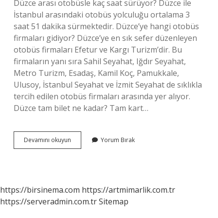
Düzce arası otobüsle kaç saat sürüyor? Düzce ile
İstanbul arasındaki otobüs yolculuğu ortalama 3
saat 51 dakika sürmektedir. Düzce’ye hangi otobüs
firmaları gidiyor? Düzce’ye en sık sefer düzenleyen
otobüs firmaları Efetur ve Kargı Turizm’dir. Bu
firmaların yanı sıra Sahil Seyahat, Iğdır Seyahat,
Metro Turizm, Esadaş, Kamil Koç, Pamukkale,
Ulusoy, İstanbul Seyahat ve İzmit Seyahat de sıklıkla
tercih edilen otobüs firmaları arasında yer alıyor.
Düzce tam bilet ne kadar? Tam kart…
Istanbul
Devamını okuyun
Yorum Bırak
Düzce
Bilet
Fiyatı
Ne
Kadar
https://birsinema.com
https://artmimarlik.com.tr
https://serveradmin.com.tr
Sitemap