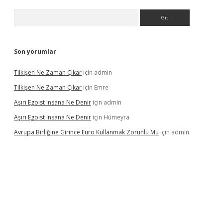
Arama
Son yorumlar
Tilkişen Ne Zaman Çıkar
için
admin
Tilkişen Ne Zaman Çıkar
için
Emre
Aşırı Egoist Insana Ne Denir
için
admin
Aşırı Egoist Insana Ne Denir
için
Hümeyra
Avrupa Birliğine Girince Euro Kullanmak Zorunlu Mu
için
admin
etexper indir
elexbetgiris.org