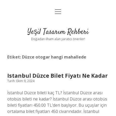
menüyü
Anasayfa
aç
Gizlilik Politikası
Yeşil Tasarım Rehberi
Yasal Uyarı
Doğadan ilham alan yaratıcı öneriler!
Hakkımızda
Etiket:
Düzce otogar hangi mahallede
Istanbul Düzce Bilet Fiyatı Ne Kadar
Tarih: Ekim 9, 2024
İstanbul Düzce bileti kaç TL? İstanbul Düzce arası
otobüs bileti ne kadar? İstanbul Düzce arası otobüs
bileti fiyatları 450.00 TL’den başlıyor. Bu uçuşlar için
ortalama bilet fiyatları 450 civarındadır. İstanbul