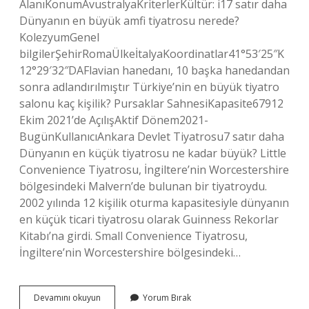
AlanıKonumAvustralyaKriterlerKültür: i17 satır daha
Dünyanın en büyük amfi tiyatrosu nerede?
KolezyumGenel
bilgilerŞehirRomaÜlkeİtalyaKoordinatlar41°53′25″K
12°29′32″DAFlavian hanedanı, 10 başka hanedandan
sonra adlandırılmıştır Türkiye’nin en büyük tiyatro
salonu kaç kişilik? Pursaklar SahnesiKapasite67912
Ekim 2021’de AçılışAktif Dönem2021-
BugünKullanıcıAnkara Devlet Tiyatrosu7 satır daha
Dünyanın en küçük tiyatrosu ne kadar büyük? Little
Convenience Tiyatrosu, İngiltere’nin Worcestershire
bölgesindeki Malvern’de bulunan bir tiyatroydu.
2002 yılında 12 kişilik oturma kapasitesiyle dünyanın
en küçük ticari tiyatrosu olarak Guinness Rekorlar
Kitabı’na girdi. Small Convenience Tiyatrosu,
İngiltere’nin Worcestershire bölgesindeki…
Dünyanın
Devamını okuyun
Yorum Bırak