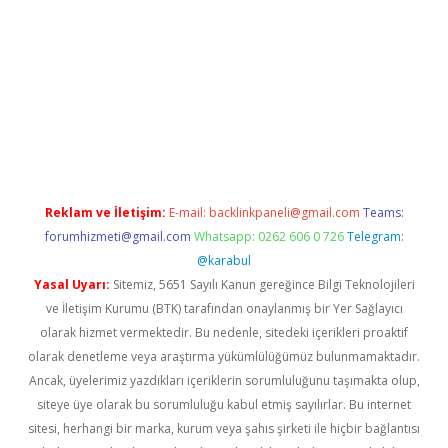
etexper indir
elexbetgiris.org
Reklam ve İletişim:
E-mail:
backlinkpaneli@gmail.com
Teams:
forumhizmeti@gmail.com
Whatsapp: 0262 606 0 726
Telegram:
@karabul
Yasal Uyarı:
Sitemiz, 5651 Sayılı Kanun gereğince Bilgi Teknolojileri
ve İletişim Kurumu (BTK) tarafından onaylanmış bir Yer Sağlayıcı
olarak hizmet vermektedir. Bu nedenle, sitedeki içerikleri proaktif
olarak denetleme veya araştırma yükümlülüğümüz bulunmamaktadır.
Ancak, üyelerimiz yazdıkları içeriklerin sorumluluğunu taşımakta olup,
siteye üye olarak bu sorumluluğu kabul etmiş sayılırlar. Bu internet
sitesi, herhangi bir marka, kurum veya şahıs şirketi ile hiçbir bağlantısı