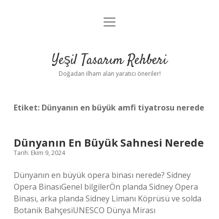
menüyü
Anasayfa
aç
Gizlilik Politikası
Yeşil Tasarım Rehberi
Yasal Uyarı
Doğadan ilham alan yaratıcı öneriler!
Hakkımızda
Etiket:
Dünyanın en büyük amfi tiyatrosu nerede
Dünyanın En Büyük Sahnesi Nerede
Tarih: Ekim 9, 2024
Dünyanın en büyük opera binası nerede? Sidney
Opera BinasıGenel bilgilerÖn planda Sidney Opera
Binası, arka planda Sidney Limanı Köprüsü ve solda
Botanik BahçesiUNESCO Dünya Mirası