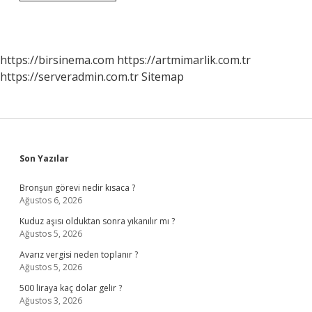
En
Büyük
Sahnesi
Nerede
https://birsinema.com
https://artmimarlik.com.tr
https://serveradmin.com.tr
Sitemap
Sidebar
Son Yazılar
Bronşun görevi nedir kısaca ?
Ağustos 6, 2026
Kuduz aşısı olduktan sonra yıkanılır mı ?
Ağustos 5, 2026
Avarız vergisi neden toplanır ?
Ağustos 5, 2026
500 liraya kaç dolar gelir ?
Ağustos 3, 2026