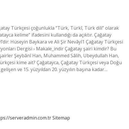
tay Türkçesi çoğunlukla “Türk, Türkî, Türk dili” olarak
atayca kelime” ifadesini kullandığı da açıktır. Çağatay
âyî’dir: Hüseyin Baykara ve Ali Şir Nevâyî1 Çağatay Türkçesi
yonları Dergisi › Makale_indir Çağatay şairi kimdir? Bu
 şairler Şeybânî Han, Muhammed Sâlih, Ubeydullah Han,
rkçesi kime ait? Çağatayca, Çağatay Türkçesi veya Doğu
 gelişen ve 15. yüzyıldan 20. yüzyılın başına kadar…
tps://serveradmin.com.tr
Sitemap