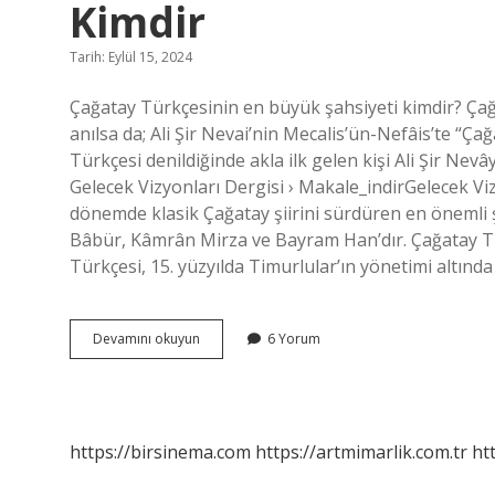
Kimdir
Tarih: Eylül 15, 2024
Çağatay Türkçesinin en büyük şahsiyeti kimdir? Çağa
anılsa da; Ali Şir Nevai’nin Mecalis’ün-Nefâis’te “Çağ
Türkçesi denildiğinde akla ilk gelen kişi Ali Şir Nev
Gelecek Vizyonları Dergisi › Makale_indirGelecek Viz
dönemde klasik Çağatay şiirini sürdüren en önemli
Bâbür, Kâmrân Mirza ve Bayram Han’dır. Çağatay Tü
Türkçesi, 15. yüzyılda Timurlular’ın yönetimi altında
Çağatay
Devamını okuyun
6 Yorum
Türkçesi
Nin
En
Önemli
Temsilcisi
https://birsinema.com
https://artmimarlik.com.tr
ht
Kimdir