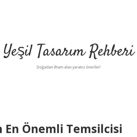
Yeşil Tasarım Rehberi
Doğadan ilham alan yaratıcı öneriler!
 En Önemli Temsilcisi