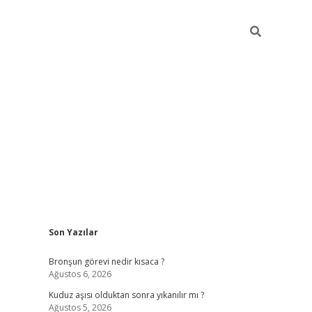
Sidebar
Son Yazılar
https://hilton
Bronşun görevi nedir kısaca ?
Ağustos 6, 2026
Kuduz aşısı olduktan sonra yıkanılır mı ?
Ağustos 5, 2026