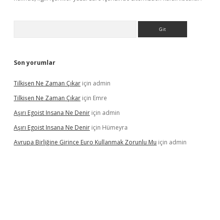
Arama
Son yorumlar
Tilkişen Ne Zaman Çıkar
için
admin
Tilkişen Ne Zaman Çıkar
için
Emre
Aşırı Egoist Insana Ne Denir
için
admin
Aşırı Egoist Insana Ne Denir
için
Hümeyra
Avrupa Birliğine Girince Euro Kullanmak Zorunlu Mu
için
admin
texper indir
elexbetgiris.org