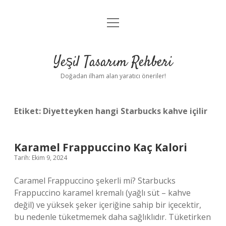
menüyü
Anasayfa
aç
Gizlilik Politikası
Yeşil Tasarım Rehberi
Yasal Uyarı
Doğadan ilham alan yaratıcı öneriler!
Hakkımızda
Etiket:
Diyetteyken hangi Starbucks kahve içilir
Karamel Frappuccino Kaç Kalori
Tarih: Ekim 9, 2024
Caramel Frappuccino şekerli mi? Starbucks
Frappuccino karamel kremalı (yağlı süt – kahve
değil) ve yüksek şeker içeriğine sahip bir içecektir,
bu nedenle tüketmemek daha sağlıklıdır. Tüketirken