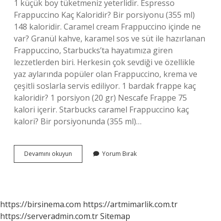
1 küçük boy tüketmeniz yeterlidir. Espresso
Frappuccino Kaç Kaloridir? Bir porsiyonu (355 ml)
148 kaloridir. Caramel cream Frappuccino içinde ne
var? Granül kahve, karamel sos ve süt ile hazırlanan
Frappuccino, Starbucks’ta hayatımıza giren
lezzetlerden biri. Herkesin çok sevdiği ve özellikle
yaz aylarında popüler olan Frappuccino, krema ve
çeşitli soslarla servis ediliyor. 1 bardak frappe kaç
kaloridir? 1 porsiyon (20 gr) Nescafe Frappe 75
kalori içerir. Starbucks caramel Frappuccino kaç
kalori? Bir porsiyonunda (355 ml)…
Karamel
Devamını okuyun
Yorum Bırak
Frappuccino
Kaç
Kalori
https://birsinema.com
https://artmimarlik.com.tr
https://serveradmin.com.tr
Sitemap