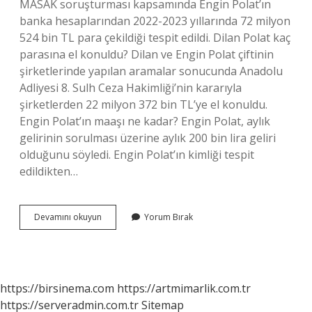
MASAK soruşturması kapsamında Engin Polat’ın
banka hesaplarından 2022-2023 yıllarında 72 milyon
524 bin TL para çekildiği tespit edildi. Dilan Polat kaç
parasına el konuldu? Dilan ve Engin Polat çiftinin
şirketlerinde yapılan aramalar sonucunda Anadolu
Adliyesi 8. Sulh Ceza Hakimliği’nin kararıyla
şirketlerden 22 milyon 372 bin TL’ye el konuldu.
Engin Polat’ın maaşı ne kadar? Engin Polat, aylık
gelirinin sorulması üzerine aylık 200 bin lira geliri
olduğunu söyledi. Engin Polat’ın kimliği tespit
edildikten…
Dilan
Devamını okuyun
Yorum Bırak
Polat
Parası
Ne
Kadar
https://birsinema.com
https://artmimarlik.com.tr
https://serveradmin.com.tr
Sitemap