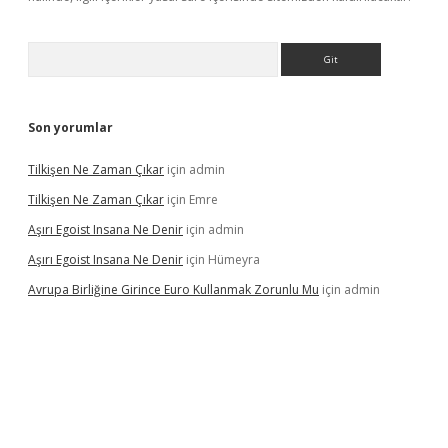
Arama
Son yorumlar
Tilkişen Ne Zaman Çıkar
için
admin
Tilkişen Ne Zaman Çıkar
için
Emre
Aşırı Egoist Insana Ne Denir
için
admin
Aşırı Egoist Insana Ne Denir
için
Hümeyra
Avrupa Birliğine Girince Euro Kullanmak Zorunlu Mu
için
admin
texper indir
elexbetgiris.org