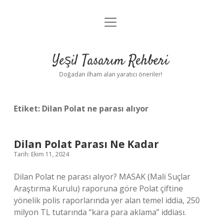
menüyü
Anasayfa
aç
Gizlilik Politikası
Yeşil Tasarım Rehberi
Yasal Uyarı
Doğadan ilham alan yaratıcı öneriler!
Hakkımızda
Etiket:
Dilan Polat ne parası alıyor
Dilan Polat Parası Ne Kadar
Tarih: Ekim 11, 2024
Dilan Polat ne parası alıyor? MASAK (Mali Suçlar
Araştırma Kurulu) raporuna göre Polat çiftine
yönelik polis raporlarında yer alan temel iddia, 250
milyon TL tutarında “kara para aklama” iddiası.