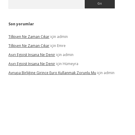
Arama
Son yorumlar
Tilkişen Ne Zaman Çıkar
için
admin
Tilkişen Ne Zaman Çıkar
için
Emre
Aşırı Egoist Insana Ne Denir
için
admin
Aşırı Egoist Insana Ne Denir
için
Hümeyra
Avrupa Birliğine Girince Euro Kullanmak Zorunlu Mu
için
admin
etexper indir
elexbetgiris.org