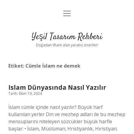
menüyü
Anasayfa
aç
Gizlilik Politikası
Yeşil Tasarım Rehberi
Yasal Uyarı
Doğadan ilham alan yaratıcı öneriler!
Hakkımızda
Etiket:
Cümle İslam ne demek
Islam Dünyasında Nasıl Yazılır
Tarih: Ekim 19, 2024
İslam cümle içinde nasıl yazılır? Büyük harf
kullanılan yerler Din ve mezhep adları ile bu mezhep
mensuplarını niteleyen sözcükler büyük harfle
başlar: • İslam, Müslüman; Hristiyanlık, Hıristiyan;