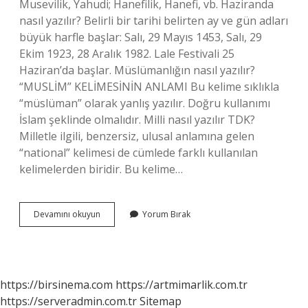
Musevilik, Yahudi; Hanefilik, Hanefi, vb. Haziranda
nasıl yazılır? Belirli bir tarihi belirten ay ve gün adları
büyük harfle başlar: Salı, 29 Mayıs 1453, Salı, 29
Ekim 1923, 28 Aralık 1982. Lale Festivali 25
Haziran’da başlar. Müslümanlığın nasıl yazılır?
“MUSLİM” KELİMESİNİN ANLAMI Bu kelime sıklıkla
“müslüman” olarak yanlış yazılır. Doğru kullanımı
İslam şeklinde olmalıdır. Milli nasıl yazılır TDK?
Milletle ilgili, benzersiz, ulusal anlamına gelen
“national” kelimesi de cümlede farklı kullanılan
kelimelerden biridir. Bu kelime…
Islam
Devamını okuyun
Yorum Bırak
Dünyasında
Nasıl
Yazılır
https://birsinema.com
https://artmimarlik.com.tr
https://serveradmin.com.tr
Sitemap