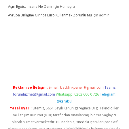
Aşırı Egoist Insana Ne Denir
için
Hümeyra
Avrupa Birliğine Girince Euro Kullanmak Zorunlu Mu
için
admin
exper indir
elexbetgiris.org
Reklam ve İletişim:
E-mail:
backlinkpaneli@gmail.com
Teams:
forumhizmeti@gmail.com
Whatsapp: 0262 606 0 726
Telegram:
@karabul
Yasal Uyarı:
Sitemiz, 5651 Sayılı Kanun gereğince Bilgi Teknolojileri
ve İletişim Kurumu (BTK) tarafından onaylanmış bir Yer Sağlayıcı
olarak hizmet vermektedir. Bu nedenle, sitedeki içerikleri proaktif
olarak denetleme veya araştırma yükümlülüğümüz bulunmamaktadır.