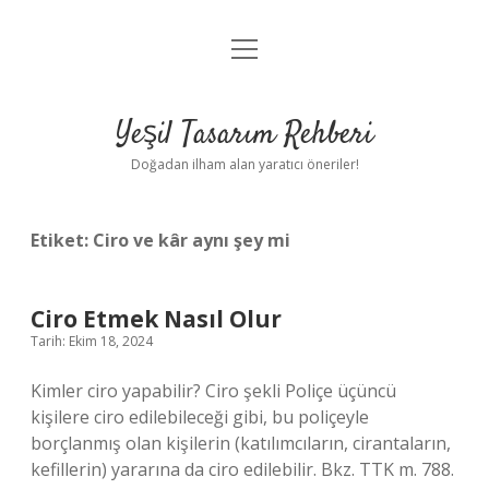
menüyü
Anasayfa
aç
Gizlilik Politikası
Yeşil Tasarım Rehberi
Yasal Uyarı
Doğadan ilham alan yaratıcı öneriler!
Hakkımızda
Etiket:
Ciro ve kâr aynı şey mi
Ciro Etmek Nasıl Olur
Tarih: Ekim 18, 2024
Kimler ciro yapabilir? Ciro şekli Poliçe üçüncü
kişilere ciro edilebileceği gibi, bu poliçeyle
borçlanmış olan kişilerin (katılımcıların, cirantaların,
kefillerin) yararına da ciro edilebilir. Bkz. TTK m. 788.