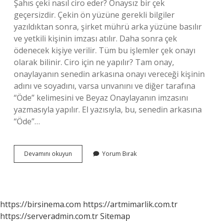
Şahıs çeki nasıl ciro eder? Onaysız bir çek
geçersizdir. Çekin ön yüzüne gerekli bilgiler
yazıldıktan sonra, şirket mührü arka yüzüne basılır
ve yetkili kişinin imzası atılır. Daha sonra çek
ödenecek kişiye verilir. Tüm bu işlemler çek onayı
olarak bilinir. Ciro için ne yapılır? Tam onay,
onaylayanın senedin arkasına onayı vereceği kişinin
adını ve soyadını, varsa unvanını ve diğer tarafına
“Öde” kelimesini ve Beyaz Onaylayanın imzasını
yazmasıyla yapılır. El yazısıyla, bu, senedin arkasına
“Öde”…
Ciro
Devamını okuyun
Yorum Bırak
Etmek
Nasıl
Olur
https://birsinema.com
https://artmimarlik.com.tr
https://serveradmin.com.tr
Sitemap