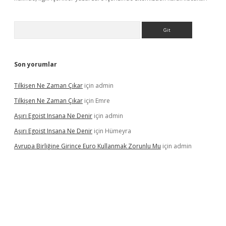
Arama
Son yorumlar
Tilkişen Ne Zaman Çıkar
için
admin
Tilkişen Ne Zaman Çıkar
için
Emre
Aşırı Egoist Insana Ne Denir
için
admin
Aşırı Egoist Insana Ne Denir
için
Hümeyra
Avrupa Birliğine Girince Euro Kullanmak Zorunlu Mu
için
admin
texper indir
elexbetgiris.org