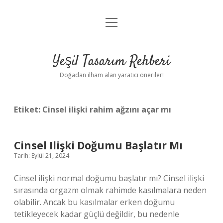
menüyü
Anasayfa
aç
Gizlilik Politikası
Yeşil Tasarım Rehberi
Yasal Uyarı
Doğadan ilham alan yaratıcı öneriler!
Hakkımızda
Etiket:
Cinsel ilişki rahim ağzını açar mı
Cinsel Ilişki Doğumu Başlatır Mı
Tarih: Eylül 21, 2024
Cinsel ilişki normal doğumu başlatır mı? Cinsel ilişki
sırasında orgazm olmak rahimde kasılmalara neden
olabilir. Ancak bu kasılmalar erken doğumu
tetikleyecek kadar güçlü değildir, bu nedenle