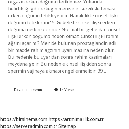
orgazm erken doğumu tetiklemez. Yukarıda
belirtildiği gibi, erkeğin menisinin serviksle teması
erken doğumu tetikleyebilir. Hamilelikte cinsel ilişki
doğumu tetikler mi? 5. Gebelikte cinsel ilişki erken
doğuma neden olur mu? Normal bir gebelikte cinsel
ilişki erken doğuma neden olmaz. Cinsel ilişki rahim
ağzını açar mı? Menide bulunan prostaglandin adlı
bir madde rahim ağzının uyarılmasına neden olur.
Bu nedenle bu uyarıdan sonra rahim kasılmaları
meydana gelir. Bu nedenle cinsel ilişkiden sonra
spermin vajinaya akması engellenmelidir. 39…
Cinsel
Devamını okuyun
14 Yorum
Ilişki
Doğumu
Başlatır
Mı
https://birsinema.com
https://artmimarlik.com.tr
https://serveradmin.com.tr
Sitemap