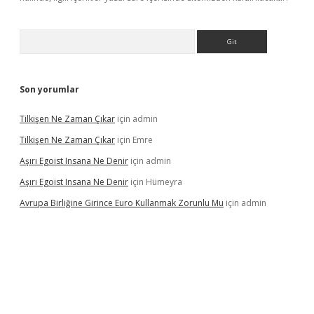
Arama
Son yorumlar
Tilkişen Ne Zaman Çıkar
için
admin
Tilkişen Ne Zaman Çıkar
için
Emre
Aşırı Egoist Insana Ne Denir
için
admin
Aşırı Egoist Insana Ne Denir
için
Hümeyra
Avrupa Birliğine Girince Euro Kullanmak Zorunlu Mu
için
admin
etexper indir
elexbetgiris.org