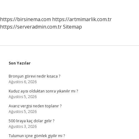
Sonunda
Yaşanan
Dönemin
https://birsinema.com
https://artmimarlik.com.tr
Soğuk
https://serveradmin.com.tr
Sitemap
Savaş
Olarak
Adlandırılmasının
Nedeni
Nedir
Sidebar
Son Yazılar
Bronşun görevi nedir kısaca ?
Ağustos 6, 2026
Kuduz aşısı olduktan sonra yıkanılır mı ?
Ağustos 5, 2026
Avarız vergisi neden toplanır ?
Ağustos 5, 2026
500 liraya kaç dolar gelir ?
Ağustos 3, 2026
Tulumun içine gömlek giyilir mi ?