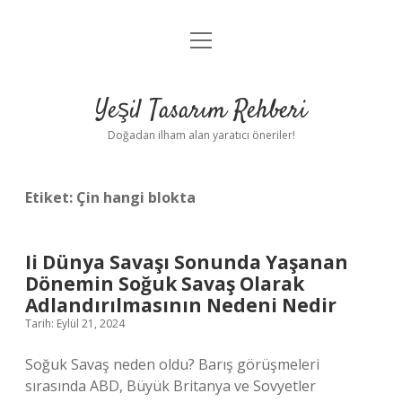
menüyü
Anasayfa
aç
Gizlilik Politikası
Yeşil Tasarım Rehberi
Yasal Uyarı
Doğadan ilham alan yaratıcı öneriler!
Hakkımızda
Etiket:
Çin hangi blokta
Ii Dünya Savaşı Sonunda Yaşanan
Dönemin Soğuk Savaş Olarak
Adlandırılmasının Nedeni Nedir
Tarih: Eylül 21, 2024
Soğuk Savaş neden oldu? Barış görüşmeleri
sırasında ABD, Büyük Britanya ve Sovyetler