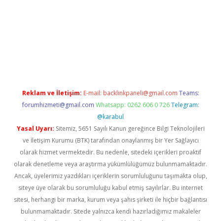
texper indir
elexbetgiris.org
Reklam ve İletişim:
E-mail:
backlinkpaneli@gmail.com
Teams:
forumhizmeti@gmail.com
Whatsapp: 0262 606 0 726
Telegram:
@karabul
Yasal Uyarı:
Sitemiz, 5651 Sayılı Kanun gereğince Bilgi Teknolojileri
ve İletişim Kurumu (BTK) tarafından onaylanmış bir Yer Sağlayıcı
olarak hizmet vermektedir. Bu nedenle, sitedeki içerikleri proaktif
olarak denetleme veya araştırma yükümlülüğümüz bulunmamaktadır.
Ancak, üyelerimiz yazdıkları içeriklerin sorumluluğunu taşımakta olup,
siteye üye olarak bu sorumluluğu kabul etmiş sayılırlar. Bu internet
sitesi, herhangi bir marka, kurum veya şahıs şirketi ile hiçbir bağlantısı
bulunmamaktadır. Sitede yalnızca kendi hazırladığımız makaleler