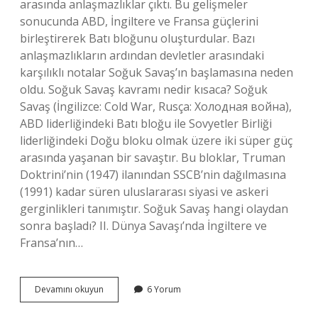
arasında anlaşmazlıklar çıktı. Bu gelişmeler
sonucunda ABD, İngiltere ve Fransa güçlerini
birleştirerek Batı bloğunu oluşturdular. Bazı
anlaşmazlıkların ardından devletler arasındaki
karşılıklı notalar Soğuk Savaş’ın başlamasına neden
oldu. Soğuk Savaş kavramı nedir kısaca? Soğuk
Savaş (İngilizce: Cold War, Rusça: Холодная война),
ABD liderliğindeki Batı bloğu ile Sovyetler Birliği
liderliğindeki Doğu bloku olmak üzere iki süper güç
arasında yaşanan bir savaştır. Bu bloklar, Truman
Doktrini’nin (1947) ilanından SSCB’nin dağılmasına
(1991) kadar süren uluslararası siyasi ve askeri
gerginlikleri tanımıştır. Soğuk Savaş hangi olaydan
sonra başladı? II. Dünya Savaşı’nda İngiltere ve
Fransa’nın…
Ii
Devamını okuyun
6 Yorum
Dünya
Savaşı