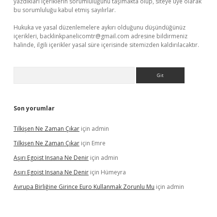
yazdıkları içeriklerin sorumluluğunu taşımakta olup, siteye üye olarak
bu sorumluluğu kabul etmiş sayılırlar.
Hukuka ve yasal düzenlemelere aykırı olduğunu düşündüğünüz
içerikleri,
backlinkpanelicomtr@gmail.com
adresine bildirmeniz
halinde, ilgili içerikler yasal süre içerisinde sitemizden kaldırılacaktır.
Arama
Son yorumlar
Tilkişen Ne Zaman Çıkar
için
admin
Tilkişen Ne Zaman Çıkar
için
Emre
Aşırı Egoist Insana Ne Denir
için
admin
Aşırı Egoist Insana Ne Denir
için
Hümeyra
Avrupa Birliğine Girince Euro Kullanmak Zorunlu Mu
için
admin