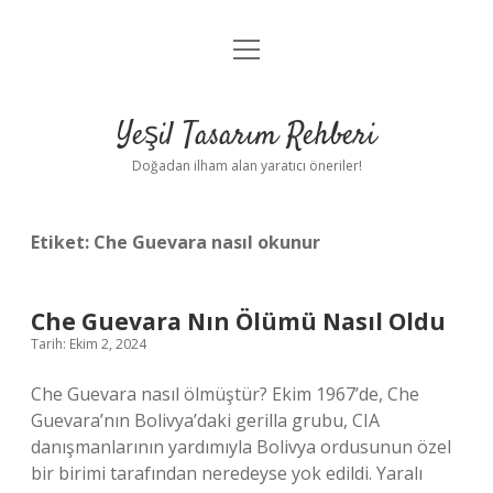
menüyü
Anasayfa
aç
Gizlilik Politikası
Yeşil Tasarım Rehberi
Yasal Uyarı
Doğadan ilham alan yaratıcı öneriler!
Hakkımızda
Etiket:
Che Guevara nasıl okunur
Che Guevara Nın Ölümü Nasıl Oldu
Tarih: Ekim 2, 2024
Che Guevara nasıl ölmüştür? Ekim 1967’de, Che
Guevara’nın Bolivya’daki gerilla grubu, CIA
danışmanlarının yardımıyla Bolivya ordusunun özel
bir birimi tarafından neredeyse yok edildi. Yaralı