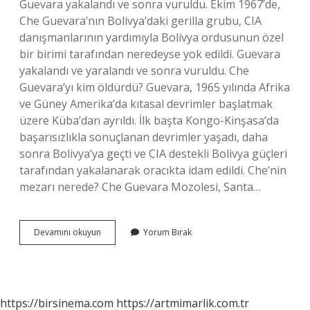
Guevara yakalandı ve sonra vuruldu. Ekim 1967’de,
Che Guevara’nın Bolivya’daki gerilla grubu, CIA
danışmanlarının yardımıyla Bolivya ordusunun özel
bir birimi tarafından neredeyse yok edildi. Guevara
yakalandı ve yaralandı ve sonra vuruldu. Che
Guevara’yı kim öldürdü? Guevara, 1965 yılında Afrika
ve Güney Amerika’da kıtasal devrimler başlatmak
üzere Küba’dan ayrıldı. İlk başta Kongo-Kinşasa’da
başarısızlıkla sonuçlanan devrimler yaşadı, daha
sonra Bolivya’ya geçti ve CIA destekli Bolivya güçleri
tarafından yakalanarak oracıkta idam edildi. Che’nin
mezarı nerede? Che Guevara Mozolesi, Santa…
Che
Devamını okuyun
Yorum Bırak
Guevara
Nın
Ölümü
Nasıl
Oldu
https://birsinema.com
https://artmimarlik.com.tr