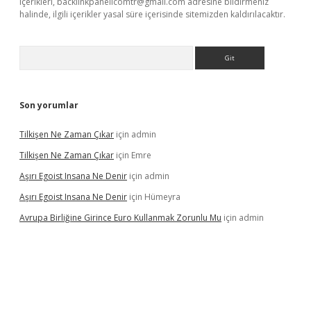
içerikleri,
backlinkpanelicomtr@gmail.com
adresine bildirmeniz
halinde, ilgili içerikler yasal süre içerisinde sitemizden kaldırılacaktır.
Arama
Son yorumlar
Tilkişen Ne Zaman Çıkar
için
admin
Tilkişen Ne Zaman Çıkar
için
Emre
Aşırı Egoist Insana Ne Denir
için
admin
Aşırı Egoist Insana Ne Denir
için
Hümeyra
Avrupa Birliğine Girince Euro Kullanmak Zorunlu Mu
için
admin