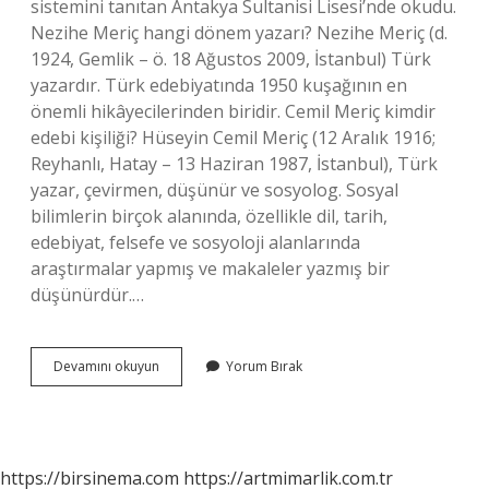
sistemini tanıtan Antakya Sultanisi Lisesi’nde okudu.
Nezihe Meriç hangi dönem yazarı? Nezihe Meriç (d.
1924, Gemlik – ö. 18 Ağustos 2009, İstanbul) Türk
yazardır. Türk edebiyatında 1950 kuşağının en
önemli hikâyecilerinden biridir. Cemil Meriç kimdir
edebi kişiliği? Hüseyin Cemil Meriç (12 Aralık 1916;
Reyhanlı, Hatay – 13 Haziran 1987, İstanbul), Türk
yazar, çevirmen, düşünür ve sosyolog. Sosyal
bilimlerin birçok alanında, özellikle dil, tarih,
edebiyat, felsefe ve sosyoloji alanlarında
araştırmalar yapmış ve makaleler yazmış bir
düşünürdür.…
Cemil
Devamını okuyun
Yorum Bırak
Meriç
Hangi
Dönem
Yazarı
https://birsinema.com
https://artmimarlik.com.tr