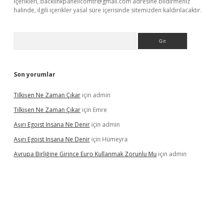
içerikleri,
backlinkpanelicomtr@gmail.com
adresine bildirmeniz
halinde, ilgili içerikler yasal süre içerisinde sitemizden kaldırılacaktır.
Arama
Son yorumlar
Tilkişen Ne Zaman Çıkar
için
admin
Tilkişen Ne Zaman Çıkar
için
Emre
Aşırı Egoist Insana Ne Denir
için
admin
Aşırı Egoist Insana Ne Denir
için
Hümeyra
Avrupa Birliğine Girince Euro Kullanmak Zorunlu Mu
için
admin