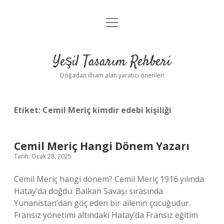
menüyü
Anasayfa
aç
Gizlilik Politikası
Yeşil Tasarım Rehberi
Yasal Uyarı
Doğadan ilham alan yaratıcı öneriler!
Hakkımızda
Etiket:
Cemil Meriç kimdir edebi kişiliği
Cemil Meriç Hangi Dönem Yazarı
Tarih: Ocak 28, 2025
Cemil Meriç hangi dönem? Cemil Meriç 1916 yılında
Hatay’da doğdu. Balkan Savaşı sırasında
Yunanistan’dan göç eden bir ailenin çocuğudur.
Fransız yönetimi altındaki Hatay’da Fransız eğitim