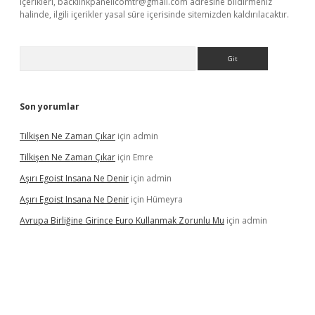
içerikleri,
backlinkpanelicomtr@gmail.com
adresine bildirmeniz
halinde, ilgili içerikler yasal süre içerisinde sitemizden kaldırılacaktır.
Arama
Son yorumlar
Tilkişen Ne Zaman Çıkar
için
admin
Tilkişen Ne Zaman Çıkar
için
Emre
Aşırı Egoist Insana Ne Denir
için
admin
Aşırı Egoist Insana Ne Denir
için
Hümeyra
Avrupa Birliğine Girince Euro Kullanmak Zorunlu Mu
için
admin