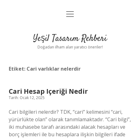
menüyü
Anasayfa
aç
Gizlilik Politikası
Yeşil Tasarım Rehberi
Yasal Uyarı
Doğadan ilham alan yaratıcı öneriler!
Hakkımızda
Etiket:
Cari varlıklar nelerdir
Cari Hesap Içeriği Nedir
Tarih: Ocak 12, 2025
Cari bilgileri nelerdir? TDK, “cari” kelimesini “cari,
yürürlükte olan” olarak tanımlamaktadır. “Cari bilgi”,
iki muhasebe tarafı arasındaki alacak hesapları ve
borç işlemleri ile bu hesaplara ilişkin bilgileri ifade