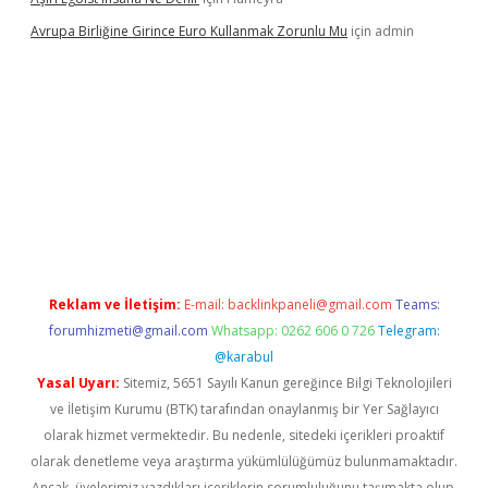
Avrupa Birliğine Girince Euro Kullanmak Zorunlu Mu
için
admin
exper indir
elexbetgiris.org
Reklam ve İletişim:
E-mail:
backlinkpaneli@gmail.com
Teams:
forumhizmeti@gmail.com
Whatsapp: 0262 606 0 726
Telegram:
@karabul
Yasal Uyarı:
Sitemiz, 5651 Sayılı Kanun gereğince Bilgi Teknolojileri
ve İletişim Kurumu (BTK) tarafından onaylanmış bir Yer Sağlayıcı
olarak hizmet vermektedir. Bu nedenle, sitedeki içerikleri proaktif
olarak denetleme veya araştırma yükümlülüğümüz bulunmamaktadır.
Ancak, üyelerimiz yazdıkları içeriklerin sorumluluğunu taşımakta olup,