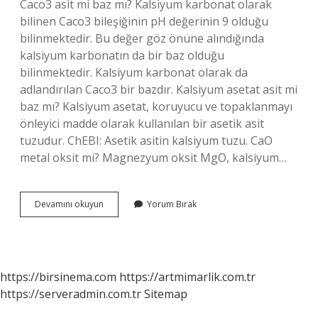
Caco3 asit mi baz mı? Kalsiyum karbonat olarak
bilinen Caco3 bileşiğinin pH değerinin 9 olduğu
bilinmektedir. Bu değer göz önüne alındığında
kalsiyum karbonatın da bir baz olduğu
bilinmektedir. Kalsiyum karbonat olarak da
adlandırılan Caco3 bir bazdır. Kalsiyum asetat asit mi
baz mı? Kalsiyum asetat, koruyucu ve topaklanmayı
önleyici madde olarak kullanılan bir asetik asit
tuzudur. ChEBI: Asetik asitin kalsiyum tuzu. CaO
metal oksit mi? Magnezyum oksit MgO, kalsiyum…
Ca0
Devamını okuyun
Yorum Bırak
Asit
Mi
Baz
Mı
https://birsinema.com
https://artmimarlik.com.tr
https://serveradmin.com.tr
Sitemap