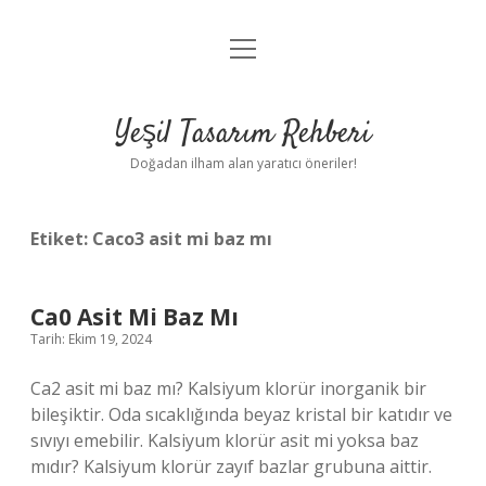
menüyü
Anasayfa
aç
Gizlilik Politikası
Yeşil Tasarım Rehberi
Yasal Uyarı
Doğadan ilham alan yaratıcı öneriler!
Hakkımızda
Etiket:
Caco3 asit mi baz mı
Ca0 Asit Mi Baz Mı
Tarih: Ekim 19, 2024
Ca2 asit mi baz mı? Kalsiyum klorür inorganik bir
bileşiktir. Oda sıcaklığında beyaz kristal bir katıdır ve
sıvıyı emebilir. Kalsiyum klorür asit mi yoksa baz
mıdır? Kalsiyum klorür zayıf bazlar grubuna aittir.