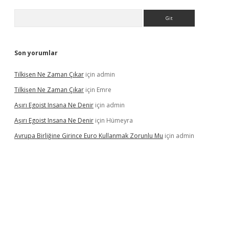
Arama
Son yorumlar
Tilkişen Ne Zaman Çıkar
için
admin
Tilkişen Ne Zaman Çıkar
için
Emre
Aşırı Egoist Insana Ne Denir
için
admin
Aşırı Egoist Insana Ne Denir
için
Hümeyra
Avrupa Birliğine Girince Euro Kullanmak Zorunlu Mu
için
admin
texper indir
elexbetgiris.org