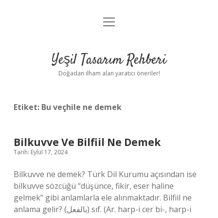
menüyü
Anasayfa
aç
Gizlilik Politikası
Yeşil Tasarım Rehberi
Yasal Uyarı
Doğadan ilham alan yaratıcı öneriler!
Hakkımızda
Etiket:
Bu veçhile ne demek
Bilkuvve Ve Bilfiil Ne Demek
Tarih: Eylül 17, 2024
Bilkuvve ne demek? Türk Dil Kurumu açısından ise
bilkuvve sözcüğü “düşünce, fikir, eser haline
gelmek” gibi anlamlarla ele alınmaktadır. Bilfiil ne
anlama gelir? (ﺑﺎﻟﻔﻌﻞ) sıf. (Ar. harp-i cer bi-, harp-i