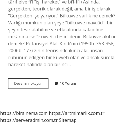
târif elve fi’l “iş, hareket” ve bi’l-fi’l) Aslında,
gerçekten, teorik olarak değil, ama bir iş olarak:
“Gerçekten işe yarıyor.” Bilkuvve varlık ne demek?
Varlığı mümkün olan şeye “bilkuvve mavcûd”, bir
şeyin tesir alabilme ve etki altında kalabilme
imkânına ise “kuvvet-i tesir” denir. Bilkuvve akıl ne
demek? Potansiyel Akıl: Kindî’nin (1950b: 353-358;
2006b: 177) zihin teorisinde ikinci akıl, insan
ruhunun edilgen bir kuvveti olan ve ancak sürekli
hareket halinde olan birinci…
Bilkuvve
Devamını okuyun
10 Yorum
Ve
Bilfiil
Ne
Demek
https://birsinema.com
https://artmimarlik.com.tr
https://serveradmin.com.tr
Sitemap