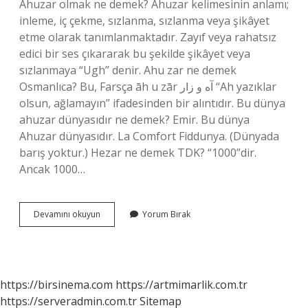
Ahuzar olmak ne demek? Ahuzar kelimesinin anlamı;
inleme, iç çekme, sızlanma, sızlanma veya şikâyet
etme olarak tanımlanmaktadır. Zayıf veya rahatsız
edici bir ses çıkararak bu şekilde şikâyet veya
sızlanmaya “Ugh” denir. Ahu zar ne demek
Osmanlıca? Bu, Farsça āh u zār آه و زار “Ah yazıklar
olsun, ağlamayın” ifadesinden bir alıntıdır. Bu dünya
ahuzar dünyasıdır ne demek? Emir. Bu dünya
Ahuzar dünyasıdır. La Comfort Fiddunya. (Dünyada
barış yoktur.) Hezar ne demek TDK? “1000”dir.
Ancak 1000…
Ahuzar
Devamını okuyun
Yorum Bırak
Nasıl
Yazılır
https://birsinema.com
https://artmimarlik.com.tr
https://serveradmin.com.tr
Sitemap