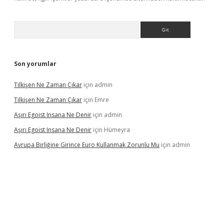
Arama
Son yorumlar
Tilkişen Ne Zaman Çıkar
için
admin
Tilkişen Ne Zaman Çıkar
için
Emre
Aşırı Egoist Insana Ne Denir
için
admin
Aşırı Egoist Insana Ne Denir
için
Hümeyra
Avrupa Birliğine Girince Euro Kullanmak Zorunlu Mu
için
admin
betexper indir
elexbetgiris.org