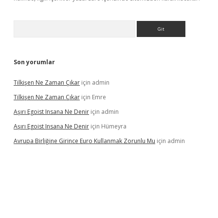
Arama
Son yorumlar
Tilkişen Ne Zaman Çıkar
için
admin
Tilkişen Ne Zaman Çıkar
için
Emre
Aşırı Egoist Insana Ne Denir
için
admin
Aşırı Egoist Insana Ne Denir
için
Hümeyra
Avrupa Birliğine Girince Euro Kullanmak Zorunlu Mu
için
admin
texper indir
elexbetgiris.org