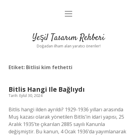
menüyü
Anasayfa
aç
Gizlilik Politikası
Yeşil Tasarım Rehberi
Yasal Uyarı
Doğadan ilham alan yaratıcı öneriler!
Hakkımızda
Etiket:
Bitlisi kim fethetti
Bitlis Hangi Ile Bağlıydı
Tarih: Eylül 30, 2024
Bitlis hangi ilden ayrıldı? 1929-1936 yılları arasında
Muş kazası olarak yönetilen Bitlis’in idari yapısı, 25
Aralık 1935’te çıkarılan 2885 sayılı Kanunla
değişmiştir. Bu kanun, 4 Ocak 1936’da yayımlanarak