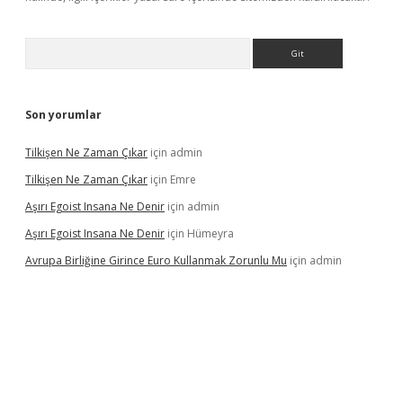
Arama
Son yorumlar
Tilkişen Ne Zaman Çıkar
için
admin
Tilkişen Ne Zaman Çıkar
için
Emre
Aşırı Egoist Insana Ne Denir
için
admin
Aşırı Egoist Insana Ne Denir
için
Hümeyra
Avrupa Birliğine Girince Euro Kullanmak Zorunlu Mu
için
admin
texper indir
elexbetgiris.org