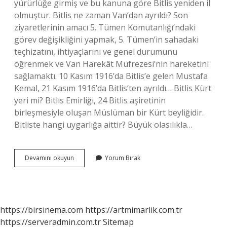
yürürlüğe girmiş ve bu kanuna göre Bitlis yeniden il
olmuştur. Bitlis ne zaman Van’dan ayrıldı? Son
ziyaretlerinin amacı 5. Tümen Komutanlığı’ndaki
görev değişikliğini yapmak, 5. Tümen’in sahadaki
teçhizatını, ihtiyaçlarını ve genel durumunu
öğrenmek ve Van Harekât Müfrezesi’nin hareketini
sağlamaktı. 10 Kasım 1916’da Bitlis’e gelen Mustafa
Kemal, 21 Kasım 1916’da Bitlis’ten ayrıldı… Bitlis Kürt
yeri mi? Bitlis Emirliği, 24 Bitlis aşiretinin
birleşmesiyle oluşan Müslüman bir Kürt beyliğidir.
Bitliste hangi uygarlığa aittir? Büyük olasılıkla…
Bitlis
Devamını okuyun
Yorum Bırak
Hangi
Ile
Bağlıydı
https://birsinema.com
https://artmimarlik.com.tr
https://serveradmin.com.tr
Sitemap