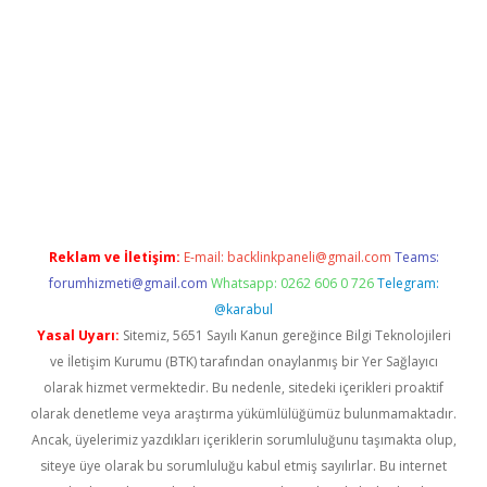
texper indir
elexbetgiris.org
Reklam ve İletişim:
E-mail:
backlinkpaneli@gmail.com
Teams:
forumhizmeti@gmail.com
Whatsapp: 0262 606 0 726
Telegram:
@karabul
Yasal Uyarı:
Sitemiz, 5651 Sayılı Kanun gereğince Bilgi Teknolojileri
ve İletişim Kurumu (BTK) tarafından onaylanmış bir Yer Sağlayıcı
olarak hizmet vermektedir. Bu nedenle, sitedeki içerikleri proaktif
olarak denetleme veya araştırma yükümlülüğümüz bulunmamaktadır.
Ancak, üyelerimiz yazdıkları içeriklerin sorumluluğunu taşımakta olup,
siteye üye olarak bu sorumluluğu kabul etmiş sayılırlar. Bu internet