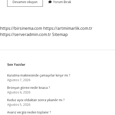
E
Devamını okuyun
Yorum Bırak
Devlet
Üzerinden
Banka
Hesabı
Kapatılır
https://birsinema.com
https://artmimarlik.com.tr
Mı
https://serveradmin.com.tr
Sitemap
Sidebar
Son Yazılar
Kurutma makinesinde çamaşırlar kırışır mı ?
Ağustos 7, 2026
Bronşun görevi nedir kısaca ?
Ağustos 6, 2026
Kuduz aşısı olduktan sonra yıkanılır mı ?
Ağustos 5, 2026
Avarız vergisi neden toplanır ?