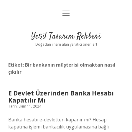
menüyü
Anasayfa
aç
Gizlilik Politikası
Yeşil Tasarım Rehberi
Yasal Uyarı
Doğadan ilham alan yaratıcı öneriler!
Hakkımızda
Etiket:
Bir bankanın müşterisi olmaktan nasıl
çıkılır
E Devlet Üzerinden Banka Hesabı
Kapatılır Mı
Tarih: Ekim 11, 2024
Banka hesabı e-devletten kapanır mı? Hesap
kapatma işlemi bankacılık uygulamasına bağlı