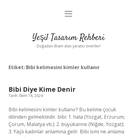
menüyü
Anasayfa
aç
Gizlilik Politikası
Yeşil Tasarım Rehberi
Yasal Uyarı
Doğadan ilham alan yaratıcı öneriler!
Hakkımızda
Etiket:
Bibi kelimesini kimler kullanır
Bibi Diye Kime Denir
Tarih: Ekim 14, 2024
Bibi kelimesini kimler kullanır? Bu kelime çocuk
dilinden gelmektedir. bibi: 1. hala (Yozgat, Erzurum,
Çorum, Malatya vb.); 2. büyükanne (Niğde, Yozgat);
3. Yaşlı kadınlar anlamına gelir. Bibi ismi ne anlama