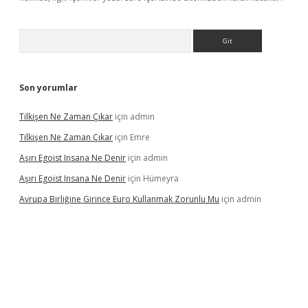
Arama
Son yorumlar
Tilkişen Ne Zaman Çıkar
için
admin
Tilkişen Ne Zaman Çıkar
için
Emre
Aşırı Egoist Insana Ne Denir
için
admin
Aşırı Egoist Insana Ne Denir
için
Hümeyra
Avrupa Birliğine Girince Euro Kullanmak Zorunlu Mu
için
admin
/
betexper indir
elexbetgiris.org