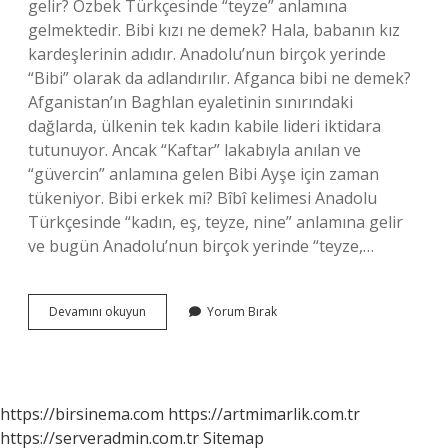
gelir? Özbek Türkçesinde “teyze” anlamına
gelmektedir. Bibi kızı ne demek? Hala, babanın kız
kardeşlerinin adıdır. Anadolu’nun birçok yerinde
“Bibi” olarak da adlandırılır. Afganca bibi ne demek?
Afganistan’ın Baghlan eyaletinin sınırındaki
dağlarda, ülkenin tek kadın kabile lideri iktidara
tutunuyor. Ancak “Kaftar” lakabıyla anılan ve
“güvercin” anlamına gelen Bibi Ayşe için zaman
tükeniyor. Bibi erkek mi? Bîbî kelimesi Anadolu
Türkçesinde “kadın, eş, teyze, nine” anlamına gelir
ve bugün Anadolu’nun birçok yerinde “teyze,…
Bibi
Devamını okuyun
Yorum Bırak
Diye
Kime
Denir
https://birsinema.com
https://artmimarlik.com.tr
https://serveradmin.com.tr
Sitemap