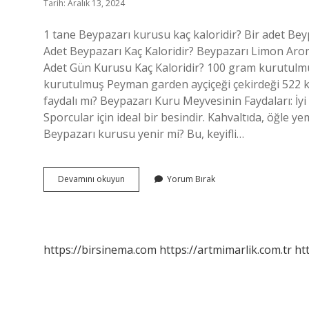
Tarih: Aralık 13, 2024
1 tane Beypazarı kurusu kaç kaloridir? Bir adet Bey
Adet Beypazarı Kaç Kaloridir? Beypazarı Limon Aro
Adet Gün Kurusu Kaç Kaloridir? 100 gram kurutulmuş
kurutulmuş Peyman garden ayçiçeği çekirdeği 522 kal
faydalı mı? Beypazarı Kuru Meyvesinin Faydaları: İyi 
Sporcular için ideal bir besindir. Kahvaltıda, öğle 
Beypazarı kurusu yenir mi? Bu, keyifli…
3
Devamını okuyun
Yorum Bırak
Adet
Beypazarı
Kurusu
Kaç
Kalori
https://birsinema.com
https://artmimarlik.com.tr
ht