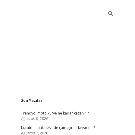
Sidebar
Son Yazılar
https://hiltonbet-giris.com/
betexper in
Trendyol moto kurye ne kadar kazanır ?
Ağustos 8, 2026
Kurutma makinesinde çamaşırlar kırışır mı ?
Ağustos 7, 2026