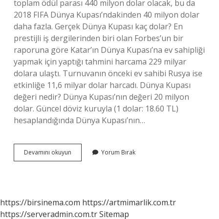
toplam ödül parası 440 milyon dolar olacak, bu da
2018 FIFA Dünya Kupası’ndakinden 40 milyon dolar
daha fazla. Gerçek Dünya Kupası kaç dolar? En
prestijli iş dergilerinden biri olan Forbes’un bir
raporuna göre Katar’ın Dünya Kupası’na ev sahipliği
yapmak için yaptığı tahmini harcama 229 milyar
dolara ulaştı. Turnuvanın önceki ev sahibi Rusya ise
etkinliğe 11,6 milyar dolar harcadı. Dünya Kupası
değeri nedir? Dünya Kupası’nın değeri 20 milyon
dolar. Güncel döviz kuruyla (1 dolar: 18.60 TL)
hesaplandığında Dünya Kupası’nın…
Dünya
Devamını okuyun
Yorum Bırak
Kupası
Ne
Kadar
Para
Eder
https://birsinema.com
https://artmimarlik.com.tr
https://serveradmin.com.tr
Sitemap