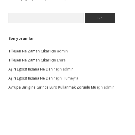
Arama
Son yorumlar
Tilkişen Ne Zaman Çıkar
için
admin
Tilkişen Ne Zaman Çıkar
için
Emre
Aşırı Egoist Insana Ne Denir
için
admin
Aşırı Egoist Insana Ne Denir
için
Hümeyra
Avrupa Birliğine Girince Euro Kullanmak Zorunlu Mu
için
admin
etexper indir
elexbetgiris.org