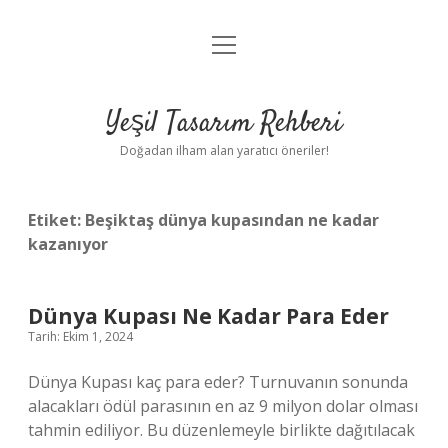
menüyü
Anasayfa
aç
Gizlilik Politikası
Yeşil Tasarım Rehberi
Yasal Uyarı
Doğadan ilham alan yaratıcı öneriler!
Hakkımızda
Etiket:
Beşiktaş dünya kupasından ne kadar
kazanıyor
Dünya Kupası Ne Kadar Para Eder
Tarih: Ekim 1, 2024
Dünya Kupası kaç para eder? Turnuvanın sonunda
alacakları ödül parasının en az 9 milyon dolar olması
tahmin ediliyor. Bu düzenlemeyle birlikte dağıtılacak