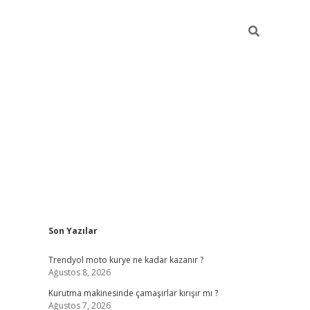
Sidebar
Son Yazılar
https://hiltonbet-giris.com/
betexper in
Trendyol moto kurye ne kadar kazanır ?
Ağustos 8, 2026
Kurutma makinesinde çamaşırlar kırışır mı ?
Ağustos 7, 2026