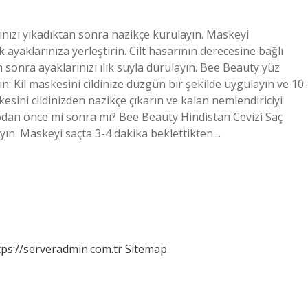
nızı yıkadıktan sonra nazikçe kurulayın. Maskeyi
 ayaklarınıza yerleştirin. Cilt hasarının derecesine bağlı
n sonra ayaklarınızı ılık suyla durulayın. Bee Beauty yüz
n: Kil maskesini cildinize düzgün bir şekilde uygulayın ve 10-
esini cildinizden nazikçe çıkarın ve kalan nemlendiriciyi
yodan önce mi sonra mı? Bee Beauty Hindistan Cevizi Saç
ın. Maskeyi saçta 3-4 dakika beklettikten…
tps://serveradmin.com.tr
Sitemap