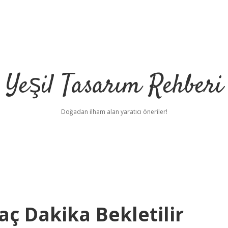
Yeşil Tasarım Rehberi
Doğadan ilham alan yaratıcı öneriler!
ç Dakika Bekletilir