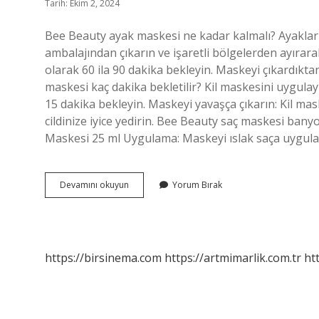
Tarih: Ekim 2, 2024
Bee Beauty ayak maskesi ne kadar kalmalı? Ayakları
ambalajından çıkarın ve işaretli bölgelerden ayırarak
olarak 60 ila 90 dakika bekleyin. Maskeyi çıkardıkta
maskesi kaç dakika bekletilir? Kil maskesini uygulayı
15 dakika bekleyin. Maskeyi yavaşça çıkarın: Kil mask
cildinize iyice yedirin. Bee Beauty saç maskesi ban
Maskesi 25 ml Uygulama: Maskeyi ıslak saça uygulay
Bee
Devamını okuyun
Yorum Bırak
Beauty
Maske
Kaç
Dakika
Bekletilir
https://birsinema.com
https://artmimarlik.com.tr
ht