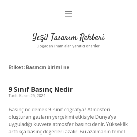
menüyü
Anasayfa
aç
Gizlilik Politikası
Yeşil Tasarım Rehberi
Yasal Uyarı
Doğadan ilham alan yaratıcı öneriler!
Hakkımızda
Etiket:
Basıncın birimi ne
9 Sınıf Basınç Nedir
Tarih: Kasım 25, 2024
Basınç ne demek 9. sınıf coğrafya? Atmosferi
oluşturan gazların yerçekimi etkisiyle Dünya’ya
uyguladığı kuvvete atmosfer basıncı denir. Yükseklik
arttıkça basınç değerleri azalır. Bu azalmanın temel