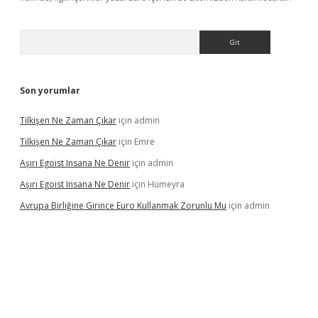
Arama
Son yorumlar
Tilkişen Ne Zaman Çıkar
için
admin
Tilkişen Ne Zaman Çıkar
için
Emre
Aşırı Egoist Insana Ne Denir
için
admin
Aşırı Egoist Insana Ne Denir
için
Hümeyra
Avrupa Birliğine Girince Euro Kullanmak Zorunlu Mu
için
admin
texper indir
elexbetgiris.org