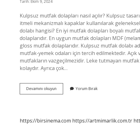
Tarih: Ekim 9, 2024
Kulpsuz mutfak dolapları nasıl açılır? Kulpsuz tasa
itmeli mekanizmalı kapaklar kullanılarak geleneksel 
dolabı hangisi? En iyi mutfak dolapları boyalı mutfak
dolaplarıdır. En uygun mutfak dolapları MDF (melami
gloss mutfak dolaplarıdır. Kulpsuz mutfak dolabı adı
mutfak-yemek odaları için tercih edilmektedir. Açık
mutfakların vazgeçilmezidir. Leke tutmayan mutfak 
kolaydır. Ayrıca çok…
Kulpsuz
Devamını okuyun
Yorum Bırak
Mutfak
Dolapları
Kullanışlı
Mı
https://birsinema.com
https://artmimarlik.com.tr
ht