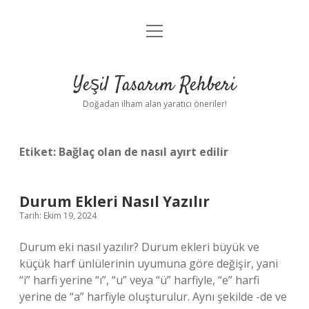
menüyü
Anasayfa
aç
Gizlilik Politikası
Yeşil Tasarım Rehberi
Yasal Uyarı
Doğadan ilham alan yaratıcı öneriler!
Hakkımızda
Etiket:
Bağlaç olan de nasıl ayırt edilir
Durum Ekleri Nasıl Yazılır
Tarih: Ekim 19, 2024
Durum eki nasıl yazılır? Durum ekleri büyük ve
küçük harf ünlülerinin uyumuna göre değişir, yani
“i” harfi yerine “ı”, “u” veya “ü” harfiyle, “e” harfi
yerine de “a” harfiyle oluşturulur. Aynı şekilde -de ve