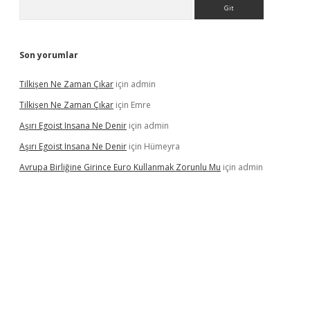
Arama
Son yorumlar
Tilkişen Ne Zaman Çıkar
için
admin
Tilkişen Ne Zaman Çıkar
için
Emre
Aşırı Egoist Insana Ne Denir
için
admin
Aşırı Egoist Insana Ne Denir
için
Hümeyra
Avrupa Birliğine Girince Euro Kullanmak Zorunlu Mu
için
admin
texper indir
elexbetgiris.org