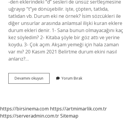
-den eklerindeki “d” sesleri de ünsüz sertleşmesine
uğrayıp “t”ye dönüşebilir. işte, çöpten, tatlıda,
tatlıdan vb. Durum eki ne örnek? İsim sözcükleri ile
diğer unsurlar arasında anlamsal ilişki kuran eklere
durum ekleri denir. 1- Sana bunun olmayacağını kaç
kez söyledim? 2- Kitaba şöyle bir göz attı ve yerine
koydu. 3- Çok açım. Akşam yemeği için hala zaman
var mı? 20 Kasım 2021 Belirtme durum ekini nasıl
anlarız?…
Durum
Devamını okuyun
Yorum Bırak
Ekleri
Nasıl
Yazılır
https://birsinema.com
https://artmimarlik.com.tr
https://serveradmin.com.tr
Sitemap