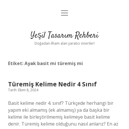
menüyü
Anasayfa
aç
Gizlilik Politikası
Yeşil Tasarım Rehberi
Yasal Uyarı
Doğadan ilham alan yaratıcı öneriler!
Hakkımızda
Etiket:
Ayak basit mi türemiş mi
Türemiş Kelime Nedir 4 Sınıf
Tarih: Ekim 8, 2024
Basit kelime nedir 4. sınıf? Türkçede herhangi bir
yapım eki almamış (ek almamış) ya da başka bir
kelime ile birleştirilmemiş kelimeye basit kelime
denir. Türemiş kelime olduğunu nasıl anlarız? En az