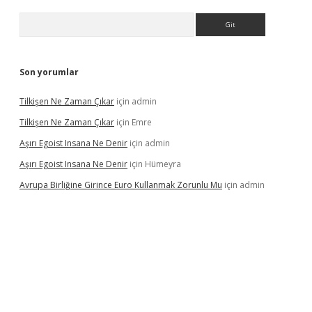
Arama
Son yorumlar
Tilkişen Ne Zaman Çıkar
için
admin
Tilkişen Ne Zaman Çıkar
için
Emre
Aşırı Egoist Insana Ne Denir
için
admin
Aşırı Egoist Insana Ne Denir
için
Hümeyra
Avrupa Birliğine Girince Euro Kullanmak Zorunlu Mu
için
admin
texper indir
elexbetgiris.org