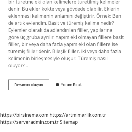
bir türetme eki olan kelimelere türetilmiş kelimeler
denir. Bu ekler kökte veya gövdede olabilir. Eklerin
eklenmesi kelimenin anlamını değiştirir. Örnek: Ben
de artık evlendim. Basit ve türemiş kelime nedir?
Eylemler olarak da adlandırılan fiiller, yapılarına
göre üç gruba ayrılır. Yapım eki olmayan fiillere basit
fiiller, bir veya daha fazla yapım eki olan fiillere ise
türemiş fiiller denir. Bileşik fiiller, iki veya daha fazla
kelimenin birleşmesiyle oluşur. Türemiş nasıl
oluyor?…
Türemiş
Devamını okuyun
Yorum Bırak
Kelime
Nedir
4
Sınıf
https://birsinema.com
https://artmimarlik.com.tr
https://serveradmin.com.tr
Sitemap