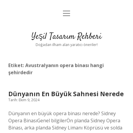
menüyü
Anasayfa
aç
Gizlilik Politikası
Yeşil Tasarım Rehberi
Yasal Uyarı
Doğadan ilham alan yaratıcı öneriler!
Hakkımızda
Etiket:
Avustralyanın opera binası hangi
şehirdedir
Dünyanın En Büyük Sahnesi Nerede
Tarih: Ekim 9, 2024
Dünyanın en büyük opera binası nerede? Sidney
Opera BinasıGenel bilgilerÖn planda Sidney Opera
Binası, arka planda Sidney Limanı Köprüsü ve solda