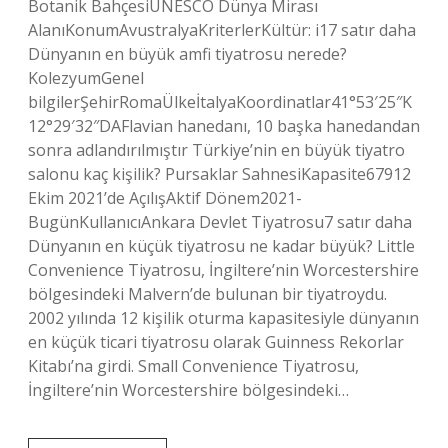
Botanik BahçesiUNESCO Dünya Mirası
AlanıKonumAvustralyaKriterlerKültür: i17 satır daha
Dünyanın en büyük amfi tiyatrosu nerede?
KolezyumGenel
bilgilerŞehirRomaÜlkeİtalyaKoordinatlar41°53′25″K
12°29′32″DAFlavian hanedanı, 10 başka hanedandan
sonra adlandırılmıştır Türkiye’nin en büyük tiyatro
salonu kaç kişilik? Pursaklar SahnesiKapasite67912
Ekim 2021’de AçılışAktif Dönem2021-
BugünKullanıcıAnkara Devlet Tiyatrosu7 satır daha
Dünyanın en küçük tiyatrosu ne kadar büyük? Little
Convenience Tiyatrosu, İngiltere’nin Worcestershire
bölgesindeki Malvern’de bulunan bir tiyatroydu.
2002 yılında 12 kişilik oturma kapasitesiyle dünyanın
en küçük ticari tiyatrosu olarak Guinness Rekorlar
Kitabı’na girdi. Small Convenience Tiyatrosu,
İngiltere’nin Worcestershire bölgesindeki…