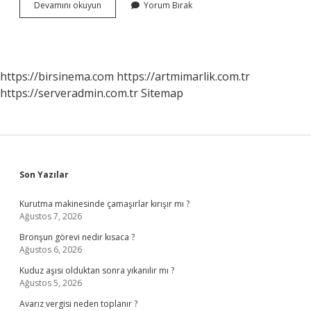
Dünyanın
Devamını okuyun
Yorum Bırak
En
Büyük
Sahnesi
Nerede
https://birsinema.com
https://artmimarlik.com.tr
https://serveradmin.com.tr
Sitemap
Sidebar
Son Yazılar
Kurutma makinesinde çamaşırlar kırışır mı ?
Ağustos 7, 2026
Bronşun görevi nedir kısaca ?
Ağustos 6, 2026
Kuduz aşısı olduktan sonra yıkanılır mı ?
Ağustos 5, 2026
Avarız vergisi neden toplanır ?