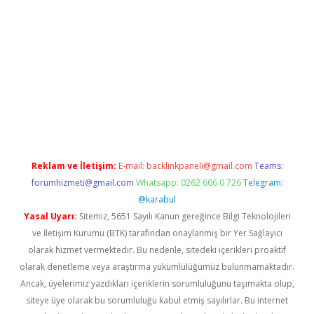
etexper indir
elexbetgiris.org
Reklam ve İletişim:
E-mail:
backlinkpaneli@gmail.com
Teams:
forumhizmeti@gmail.com
Whatsapp: 0262 606 0 726
Telegram:
@karabul
Yasal Uyarı:
Sitemiz, 5651 Sayılı Kanun gereğince Bilgi Teknolojileri
ve İletişim Kurumu (BTK) tarafından onaylanmış bir Yer Sağlayıcı
olarak hizmet vermektedir. Bu nedenle, sitedeki içerikleri proaktif
olarak denetleme veya araştırma yükümlülüğümüz bulunmamaktadır.
Ancak, üyelerimiz yazdıkları içeriklerin sorumluluğunu taşımakta olup,
siteye üye olarak bu sorumluluğu kabul etmiş sayılırlar. Bu internet